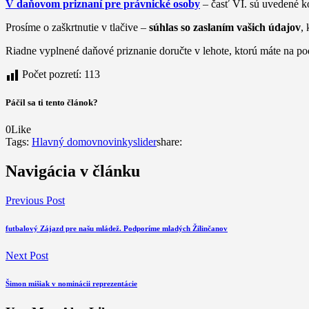
V daňovom priznaní pre právnické osoby
– časť VI. sú uvedené 
Prosíme o zaškrtnutie v tlačive –
súhlas so zaslaním vašich údajov
,
Riadne vyplnené daňové priznanie doručte v lehote, ktorú máte na p
Počet pozretí:
113
Páčil sa ti tento článok?
0
Like
Tags:
Hlavný domov
novinky
slider
share:
Navigácia v článku
Previous Post
futbalový Zájazd pre našu mládež. Podporíme mladých Žilinčanov
Next Post
Šimon mišiak v nominácii reprezentácie