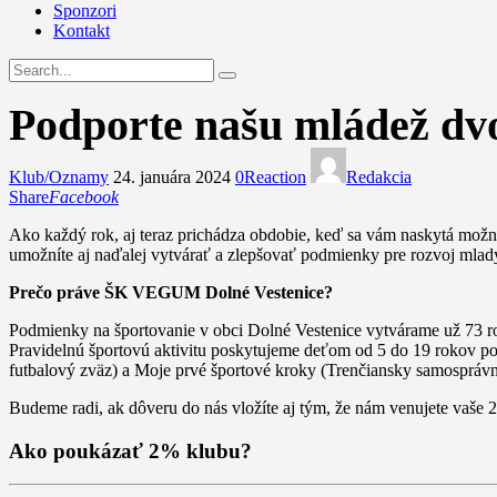
Sponzori
Kontakt
Podporte našu mládež dv
Klub/Oznamy
24. januára 2024
0
Reaction
Redakcia
Share
Facebook
Ako každý rok, aj teraz prichádza obdobie, keď sa vám naskytá možn
umožníte aj naďalej vytvárať a zlepšovať podmienky pre rozvoj mlad
Prečo práve ŠK VEGUM Dolné Vestenice?
Podmienky na športovanie v obci Dolné Vestenice vytvárame už 73 ro
Pravidelnú športovú aktivitu poskytujeme deťom od 5 do 19 rokov poč
futbalový zväz) a Moje prvé športové kroky (Trenčiansky samosprávn
Budeme radi, ak dôveru do nás vložíte aj tým, že nám venujete vaše 
Ako poukázať 2% klubu?