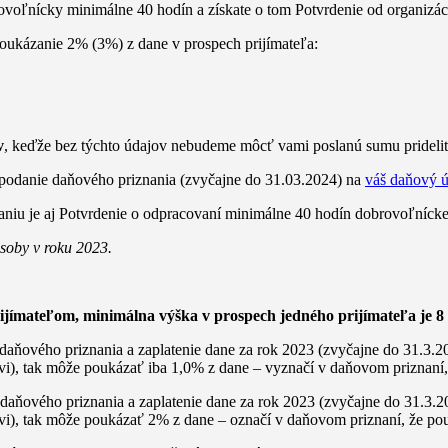
ovoľnícky minimálne 40 hodín a získate o tom Potvrdenie od organizáci
ukázanie 2% (3%) z dane v prospech prijímateľa:
v
, keďže bez týchto údajov nebudeme môcť vami poslanú sumu prideli
a podanie daňového priznania (zvyčajne do 31.03.2024) na
váš daňový 
niu je aj Potvrdenie o odpracovaní minimálne 40 hodín dobrovoľníckej
soby v roku 2023.
ímateľom, minimálna výška v prospech jedného prijímateľa je 8 
 daňového priznania a zaplatenie dane za rok 2023 (zvyčajne do 31.3.
ľovi), tak môže poukázať iba 1,0% z dane – vyznačí v daňovom priznaní
daňového priznania a zaplatenie dane za rok 2023 (zvyčajne do 31.3.
eľovi), tak môže poukázať 2% z dane – označí v daňovom priznaní, že po