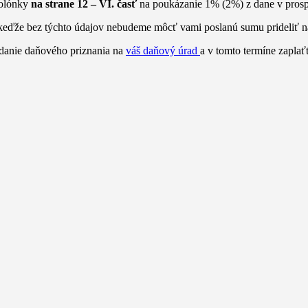
kolónky
na strane 12 – VI. časť
na poukázanie 1% (2%) z dane v prosp
 keďže bez týchto údajov nebudeme môcť vami poslanú sumu prideliť 
odanie daňového priznania na
váš daňový úrad
a v tomto termíne zaplať