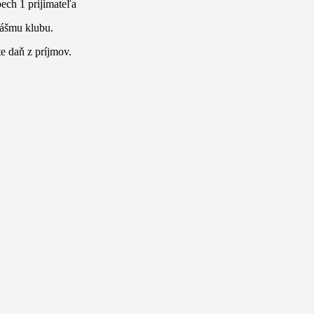
ech 1 prijímateľa
nášmu klubu.
te daň z príjmov.