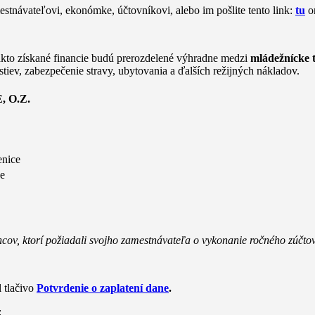
stnávateľovi, ekonómke, účtovníkovi, alebo im pošlite tento link:
tu
on
takto získané financie budú prerozdelené výhradne medzi
mládežnícke 
tiev, zabezpečenie stravy, ubytovania a ďalších režijných nákladov.
 O.Z.
nice
e
v, ktorí požiadali svojho zamestnávateľa o vykonanie ročného zúčtov
 tlačivo
Potvrdenie o zaplatení dane
.
: