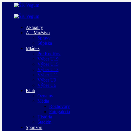
Aktuality
A – Mužstvo
Správy
Súpiska
Mládež
Pre Rodičov
Výber U19
Výber U15
Výber U13
Výber U11
Výber U9
Výber U6
Klub
Oznamy
Média
Rozhovory
Fotogaléria
História
Štadión
Sponzori