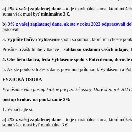
a) 2% z vašej zaplatenej dane
– to je maximálna suma, ktorú môžet
suma však musí byť
minimálne 3 €.
b)
3% z vašej zaplatenej dane, ak ste v roku 2023 odpracovali 
pracovali.
3.
Vyplňte tlačivo Vyhlásenie
spolu so sumou, ktorú mu chcete pouk
Prosíme o zaškrtnutie v tlačive –
súhlas so zaslaním vašich údajov
,
4. Obe tieto tlačivá, teda Vyhlásenie spolu s Potvrdením, doručt
5. Ak ste poukázali 3% z dane, povinnou prílohou k Vyhláseniu a Potv
FYZICKÁ OSOBA
Prinášame vám postup krokov pre fyzické osoby, ktoré si za rok 202
postup krokov na poukázanie 2%
1. Vypočítajte si:
a) 2% z vašej zaplatenej dane
– to je maximálna suma, ktorú môžete
suma však musí byť minimálne 3 €.