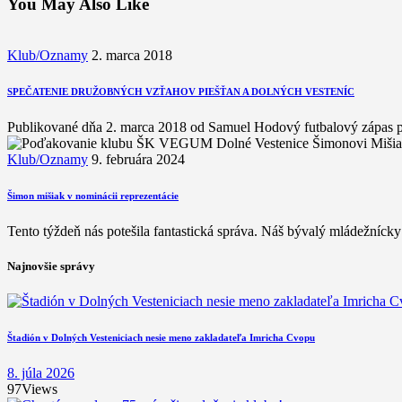
You May Also Like
Klub/Oznamy
2. marca 2018
SPEČATENIE DRUŽOBNÝCH VZŤAHOV PIEŠŤAN A DOLNÝCH VESTENÍC
Publikované dňa 2. marca 2018 od Samuel Hodový futbalový zápas p
Klub/Oznamy
9. februára 2024
Šimon mišiak v nominácii reprezentácie
Tento týždeň nás potešila fantastická správa. Náš bývalý mládežníc
Najnovšie správy
Štadión v Dolných Vesteniciach nesie meno zakladateľa Imricha Cvopu
8. júla 2026
97
Views