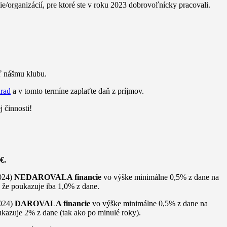
e/organizácií, pre ktoré ste v roku 2023 dobrovoľnícky pracovali.
ť nášmu klubu.
úrad
a v tomto termíne zaplaťte daň z príjmov.
 činnosti!
€.
2024)
NEDAROVALA financie
vo výške minimálne 0,5% z dane na
, že poukazuje iba 1,0% z dane.
2024)
DAROVALA financie
vo výške minimálne 0,5% z dane na
ukazuje 2% z dane (tak ako po minulé roky).