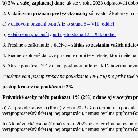
b) 3% z vašej zaplatenej dane
, ak ste v roku 2023 odpracovali dobr
2.
V daňovom priznaní pre fyzické osoby
sú uvedené kolónky na po
a)
v daňovom priznaní typu A je to strana 5 – VIII. oddiel
b)
v daňovom priznaní typu B je to strana 12 – XII. oddiel
3. Prosíme o zaškrtnutie v tlačive –
súhlas so zaslaním vašich údajo
4. Riadne vyplnené daňové priznanie doručte v lehote, ktorú máte n
5. Ak ste poukázali 3% z dane, povinnou prílohou k Daňovému prizna
rinášame vám postup krokov na poukázanie 1% (2%) pre právnické o
postup krokov na poukázanie 2%
Právnické osoby môžu poukázať 1% (2%) z dane aj viacerým prij
a)
Ak právnická osoba (firma) v roku 2023 až do termínu na podanie
verejnoprospešný účel (aj inej organizácii, nemusí byť iba prijímate
b)
Ak právnická osoba (firma) v roku 2023 až do termínu na podanie 
verejnoprospešný účel (aj inej organizácii, nemusí byť iba prijímat