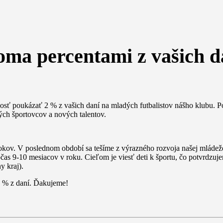
oma percentami z vašich d
osť poukázať 2 % z vašich daní na mladých futbalistov nášho klubu. 
ých športovcov a nových talentov.
kov. V poslednom období sa tešíme z výrazného rozvoja našej mládeže,
as 9-10 mesiacov v roku. Cieľom je viesť deti k športu, čo potvrdzuj
y kraj).
2 % z daní. Ďakujeme!