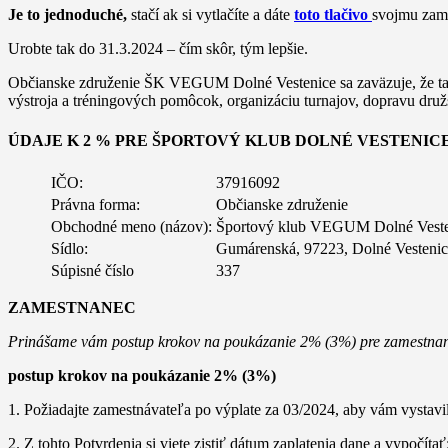
Je to jednoduché,
stačí ak si vytlačíte a dáte
toto tlačivo
svojmu zame
Urobte tak do 31.3.2024 – čím skôr, tým lepšie.
Občianske združenie ŠK VEGUM Dolné Vestenice
sa zaväzuje, že 
výstroja a tréningových pomôcok, organizáciu turnajov, dopravu družs
ÚDAJE K 2 % PRE ŠPORTOVÝ KLUB DOLNÉ VESTENICE,
IČO:
37916092
Právna forma:
Občianske združenie
Obchodné meno (názov):
Športový klub VEGUM Dolné Veste
Sídlo:
Gumárenská, 97223, Dolné Vestenic
Súpisné číslo
337
ZAMESTNANEC
Prinášame vám postup krokov na poukázanie 2% (3%) pre zamestnanco
postup krokov na poukázanie 2% (3%)
1. Požiadajte zamestnávateľa po výplate za 03/2024, aby vám vystavil
2. Z tohto Potvrdenia si viete zistiť dátum zaplatenia dane a vypočítať