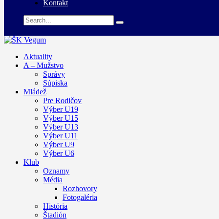
Kontakt
Aktuality
A – Mužstvo
Správy
Súpiska
Mládež
Pre Rodičov
Výber U19
Výber U15
Výber U13
Výber U11
Výber U9
Výber U6
Klub
Oznamy
Média
Rozhovory
Fotogaléria
História
Štadión