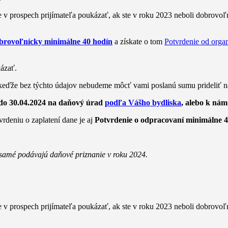
e v prospech prijímateľa poukázať, ak ste v roku 2023 neboli dobrovo
dobrovoľnícky minimálne 40 hodín
a získate o tom
Potvrdenie od organ
ázať.
 keďže bez týchto údajov nebudeme môcť vami poslanú sumu prideliť 
e do 30.04.2024 na daňový úrad
podľa Vášho bydliska
, alebo k nám
rdeniu o zaplatení dane je aj
Potvrdenie o odpracovaní minimálne 40
3 samé podávajú daňové priznanie v roku 2024.
 v prospech prijímateľa poukázať, ak ste v roku 2023 neboli dobrovo