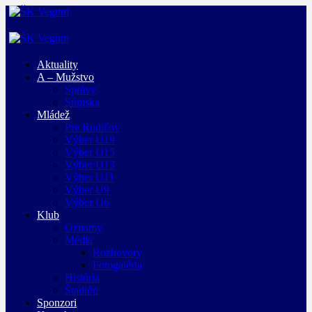
Aktuality
A – Mužstvo
Správy
Súpiska
Mládež
Pre Rodičov
Výber U19
Výber U15
Výber U13
Výber U11
Výber U9
Výber U6
Klub
Oznamy
Média
Rozhovory
Fotogaléria
História
Štadión
Sponzori