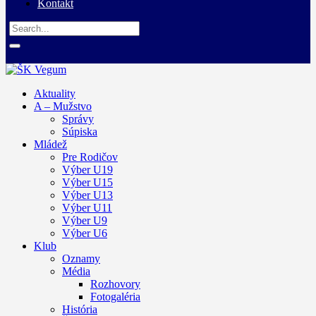
Kontakt
Aktuality
A – Mužstvo
Správy
Súpiska
Mládež
Pre Rodičov
Výber U19
Výber U15
Výber U13
Výber U11
Výber U9
Výber U6
Klub
Oznamy
Média
Rozhovory
Fotogaléria
História