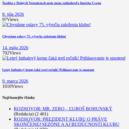
Štadión v Dolných Vesteniciach nesie meno zakladateľa Imricha Cvopu
8. júla 2026
97
Views
Chystáme oslavy 75. výročia založenia klubu!
14. mája 2026
702
Views
Letný futbalový kemp čaká tretí ročník! Prihlasovanie je spustené
9. marca 2026
1010
Views
Najčítanejšie články
ROZHOVOR: MR. ZERO – ĽUBOŠ BOHUNSKÝ
(Redakcia)
(2 401)
ROZHOVOR: PREZIDENT KLUBU O PRÁVE
SKONČENEJ SEZÓNE A AJ BUDÚCNOSTI KLUBU