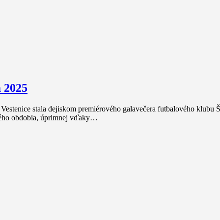
 2025
é Vestenice stala dejiskom premiérového galavečera futbalového klu
ulého obdobia, úprimnej vďaky…