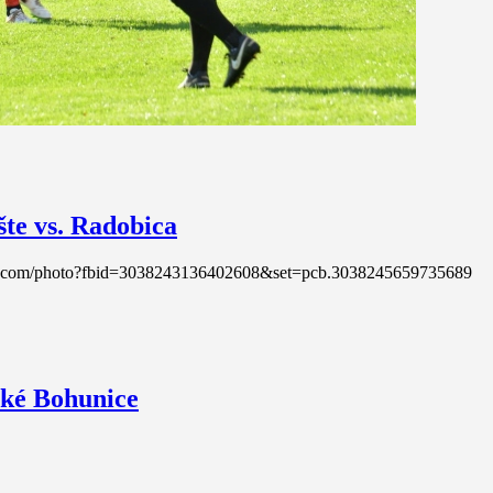
šte vs. Radobica
ebook.com/photo?fbid=3038243136402608&set=pcb.3038245659735689
vské Bohunice