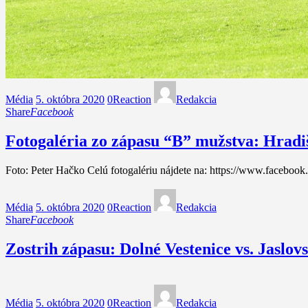
Média
5. októbra 2020
0
Reaction
Redakcia
Share
Facebook
Fotogaléria zo zápasu “B” mužstva: Hradi
Foto: Peter Hačko Celú fotogalériu nájdete na: https://www.fac
Média
5. októbra 2020
0
Reaction
Redakcia
Share
Facebook
Zostrih zápasu: Dolné Vestenice vs. Jaslo
Média
5. októbra 2020
0
Reaction
Redakcia