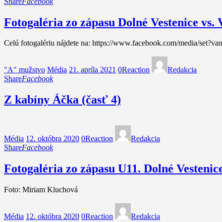
Share
Facebook
Fotogaléria zo zápasu Dolné Vestenice vs.
Celú fotogalériu nájdete na: https://www.facebook.com/media/set
"A" mužstvo
Média
21. apríla 2021
0
Reaction
Redakcia
Share
Facebook
Z kabíny Áčka (časť 4)
Média
12. októbra 2020
0
Reaction
Redakcia
Share
Facebook
Fotogaléria zo zápasu U11. Dolné Vestenic
Foto: Miriam Kluchová
Média
12. októbra 2020
0
Reaction
Redakcia