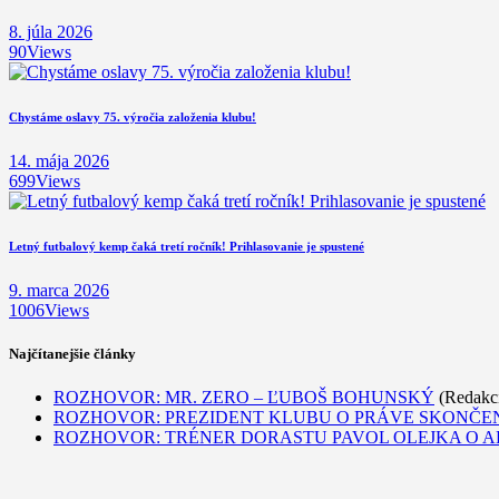
8. júla 2026
90
Views
Chystáme oslavy 75. výročia založenia klubu!
14. mája 2026
699
Views
Letný futbalový kemp čaká tretí ročník! Prihlasovanie je spustené
9. marca 2026
1006
Views
Najčítanejšie články
ROZHOVOR: MR. ZERO – ĽUBOŠ BOHUNSKÝ
(Redakc
ROZHOVOR: PREZIDENT KLUBU O PRÁVE SKONČEN
ROZHOVOR: TRÉNER DORASTU PAVOL OLEJKA O A