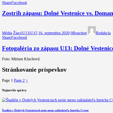
Share
Facebook
Zostrih zápasu: Dolné Vestenice vs. Doman
Média
Žiaci/U13/U15
16. septembra 2020
0
Reaction
Redakcia
Share
Facebook
Fotogaléria zo zápasu U13: Dolné Vestenic
Foto: Miriam Kluchová
Stránkovanie príspevkov
Page
1
Page
2
>
Najnovšie správy
Štadión v Dolných Vesteniciach nesie meno zakladateľa Imricha Cvopu