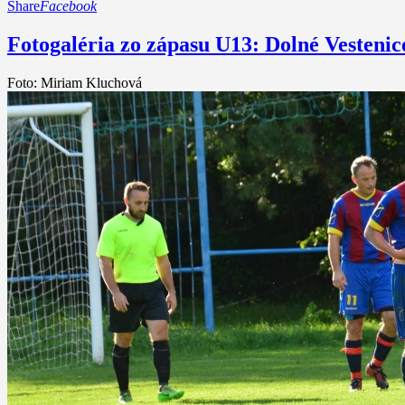
Share
Facebook
Fotogaléria zo zápasu U13: Dolné Vestenic
Foto: Miriam Kluchová