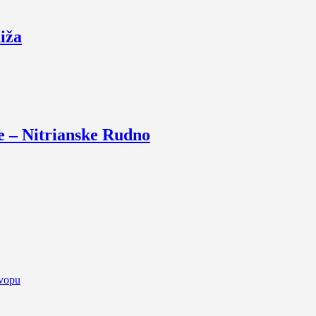
iža
e – Nitrianske Rudno