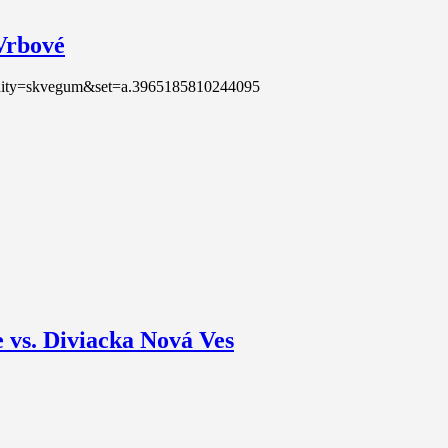
 Vrbové
?vanity=skvegum&set=a.3965185810244095
e vs. Diviacka Nová Ves