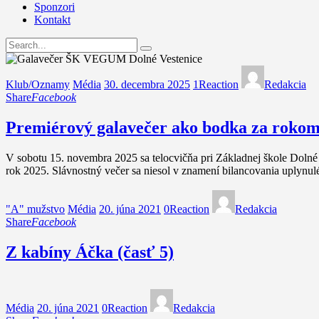
Sponzori
Kontakt
Klub/Oznamy
Média
30. decembra 2025
1
Reaction
Redakcia
Share
Facebook
Premiérový galavečer ako bodka za rokom
V sobotu 15. novembra 2025 sa telocvičňa pri Základnej škole Doln
rok 2025. Slávnostný večer sa niesol v znamení bilancovania uplyn
"A" mužstvo
Média
20. júna 2021
0
Reaction
Redakcia
Share
Facebook
Z kabíny Áčka (časť 5)
Média
20. júna 2021
0
Reaction
Redakcia