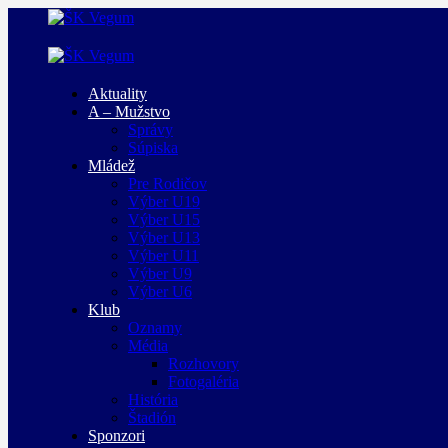
Aktuality
A – Mužstvo
Správy
Súpiska
Mládež
Pre Rodičov
Výber U19
Výber U15
Výber U13
Výber U11
Výber U9
Výber U6
Klub
Oznamy
Média
Rozhovory
Fotogaléria
História
Štadión
Sponzori