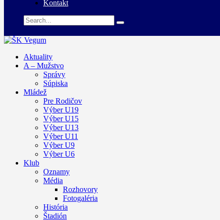
Kontakt
Aktuality
A – Mužstvo
Správy
Súpiska
Mládež
Pre Rodičov
Výber U19
Výber U15
Výber U13
Výber U11
Výber U9
Výber U6
Klub
Oznamy
Média
Rozhovory
Fotogaléria
História
Štadión