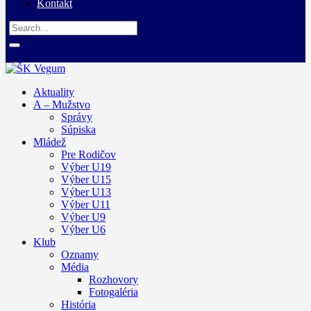
Kontakt
Aktuality
A – Mužstvo
Správy
Súpiska
Mládež
Pre Rodičov
Výber U19
Výber U15
Výber U13
Výber U11
Výber U9
Výber U6
Klub
Oznamy
Média
Rozhovory
Fotogaléria
História