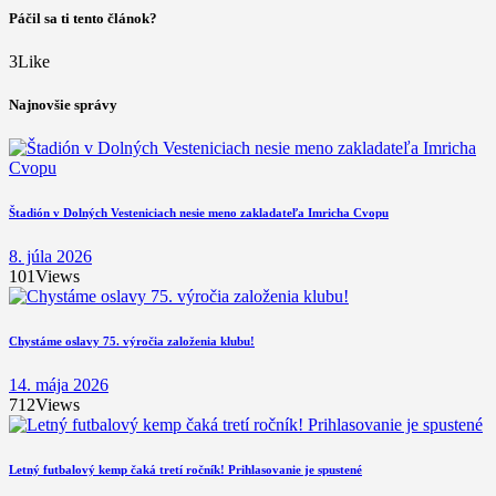
Páčil sa ti tento článok?
3
Like
Najnovšie správy
Štadión v Dolných Vesteniciach nesie meno zakladateľa Imricha Cvopu
8. júla 2026
101
Views
Chystáme oslavy 75. výročia založenia klubu!
14. mája 2026
712
Views
Letný futbalový kemp čaká tretí ročník! Prihlasovanie je spustené