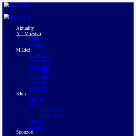
Aktuality
A – Mužstvo
Správy
Súpiska
Mládež
Pre Rodičov
Výber U19
Výber U15
Výber U13
Výber U11
Výber U9
Výber U6
Klub
Oznamy
Média
Rozhovory
Fotogaléria
História
Štadión
Sponzori