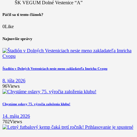
ŠK VEGUM Dolné Vestenice “A”
Páčil sa ti tento článok?
0
Like
Najnovšie správy
Štadión v Dolných Vesteniciach nesie meno zakladateľa Imricha Cvopu
8. júla 2026
96
Views
Chystáme oslavy 75. výročia založenia klubu!
14. mája 2026
702
Views