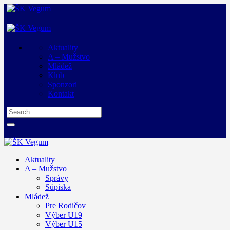
Aktuality
A – Mužstvo
Mládež
Klub
Sponzori
Kontakt
Aktuality
A – Mužstvo
Správy
Súpiska
Mládež
Pre Rodičov
Výber U19
Výber U15