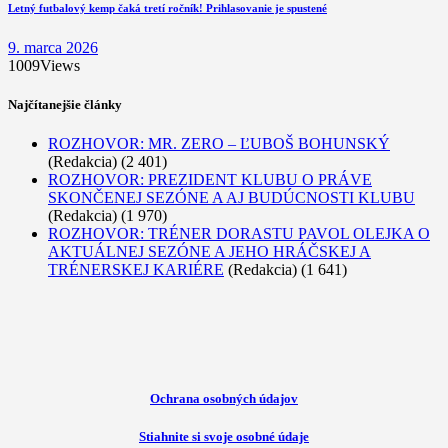
Letný futbalový kemp čaká tretí ročník! Prihlasovanie je spustené
9. marca 2026
1009
Views
Najčítanejšie články
ROZHOVOR: MR. ZERO – ĽUBOŠ BOHUNSKÝ
(Redakcia)
(2 401)
ROZHOVOR: PREZIDENT KLUBU O PRÁVE
SKONČENEJ SEZÓNE A AJ BUDÚCNOSTI KLUBU
(Redakcia)
(1 970)
ROZHOVOR: TRÉNER DORASTU PAVOL OLEJKA O
AKTUÁLNEJ SEZÓNE A JEHO HRÁČSKEJ A
TRÉNERSKEJ KARIÉRE
(Redakcia)
(1 641)
Ochrana osobných údajov
Stiahnite si svoje osobné údaje