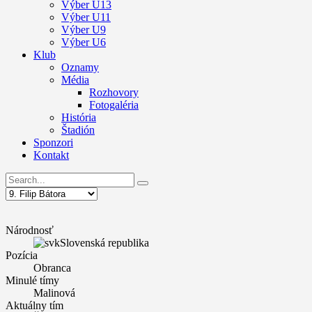
Výber U13
Výber U11
Výber U9
Výber U6
Klub
Oznamy
Média
Rozhovory
Fotogaléria
História
Štadión
Sponzori
Kontakt
Národnosť
Slovenská republika
Pozícia
Obranca
Minulé tímy
Malinová
Aktuálny tím