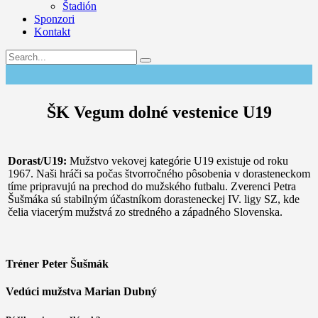
Štadión
Sponzori
Kontakt
ŠK Vegum dolné vestenice U19
Dorast/U19:
Mužstvo vekovej kategórie U19 existuje od roku
1967. Naši hráči sa počas štvorročného pôsobenia v dorasteneckom
tíme pripravujú na prechod do mužského futbalu. Zverenci Petra
Šušmáka sú stabilným účastníkom dorasteneckej IV. ligy SZ, kde
čelia viacerým mužstvá zo stredného a západného Slovenska.
Tréner
Peter Šušmák
Vedúci mužstva
Marian Dubný