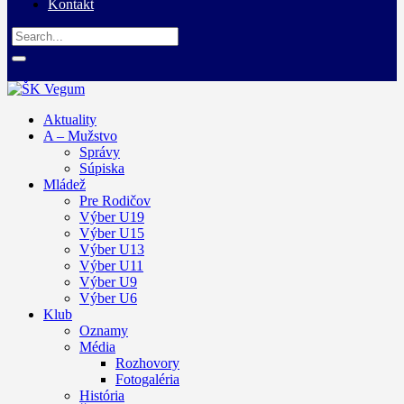
Kontakt
Aktuality
A – Mužstvo
Správy
Súpiska
Mládež
Pre Rodičov
Výber U19
Výber U15
Výber U13
Výber U11
Výber U9
Výber U6
Klub
Oznamy
Média
Rozhovory
Fotogaléria
História