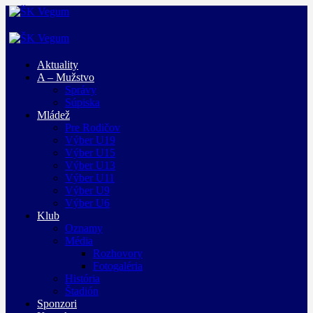
Aktuality
A – Mužstvo
Správy
Súpiska
Mládež
Pre Rodičov
Výber U19
Výber U15
Výber U13
Výber U11
Výber U9
Výber U6
Klub
Oznamy
Média
Rozhovory
Fotogaléria
História
Štadión
Sponzori