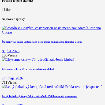
Páčil sa ti tento článok?
1
Like
Najnovšie správy
Štadión v Dolných Vesteniciach nesie meno zakladateľa Imricha Cvopu
8. júla 2026
100
Views
Chystáme oslavy 75. výročia založenia klubu!
14. mája 2026
711
Views
Letný futbalový kemp čaká tretí ročník! Prihlasovanie je spustené