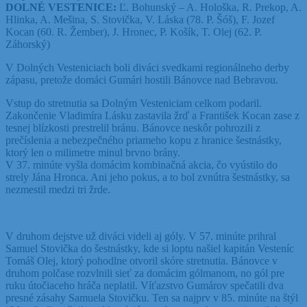
DOLNÉ VESTENICE:
Ľ. Bohunský – A. Hološka, R. Prekop, A.
Hlinka, A. Mešina, S. Stovička, V. Láska (78. P. Šóš), F. Jozef
Kocan (60. R. Žember), J. Hronec, P. Košík, T. Olej (62. P.
Záhorský)
V Dolných Vesteniciach boli diváci svedkami regionálneho derby
zápasu, pretože domáci Gumári hostili Bánovce nad Bebravou.
Vstup do stretnutia sa Dolným Vesteniciam celkom podaril.
Zakončenie Vladimíra Lásku zastavila žrď a František Kocan zase z
tesnej blízkosti prestrelil bránu. Bánovce neskôr pohrozili z
prečíslenia a nebezpečného priameho kopu z hranice šestnástky,
ktorý len o milimetre minul brvno brány.
V 37. minúte vyšla domácim kombinačná akcia, čo vyústilo do
strely Jána Hronca. Ani jeho pokus, a to bol zvnútra šestnástky, sa
nezmestil medzi tri žrde.
V druhom dejstve už diváci videli aj góly. V 57. minúte prihral
Samuel Stovička do šestnástky, kde si loptu našiel kapitán Vesteníc
Tomáš Olej, ktorý pohodlne otvoril skóre stretnutia. Bánovce v
druhom polčase rozvlnili sieť za domácim gólmanom, no gól pre
ruku útočiaceho hráča neplatil. Víťazstvo Gumárov spečatili dva
presné zásahy Samuela Stovičku. Ten sa najprv v 85. minúte na štýl