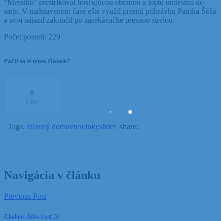
“Messiho” preštrikoval hosťujúcou obranou a loptu umiestnil do
siete. V nadstavenom čase ešte využil presnú prihrávku Patrika Šóša
a svoj nájazd zakončil po zasekávačke presnou strelou.
Počet pozretí:
229
Páčil sa ti tento článok?
0
Like
Tags:
Hlavný domov
novinky
slider
share:
Navigácia v článku
Previous Post
Z kabíny Áčka (časť 5)