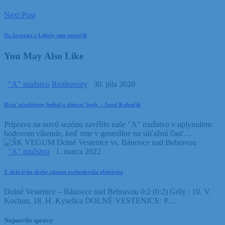
Next Post
Na favorita z Lehoty sme nestačili
You May Also Like
"A" mužstvo
Rozhovory
30. júla 2020
Hrať atraktívny futbal a zbierať body – Jozef Kolenčík
Prípravu na novú sezónu zavŕšilo naše "A" mužstvo v uplynulom
hodovom víkende, keď sme v generálne na súťažnú časť…
"A" mužstvo
1. marca 2022
V dohrávke derby zápasu rozhodovala efektivita
Dolné Vestenice – Bánovce nad Bebravou 0:2 (0:2) Góly : 10. V.
Kochan, 18. H. Kyselica DOLNÉ VESTENICE: P.…
Najnovšie správy