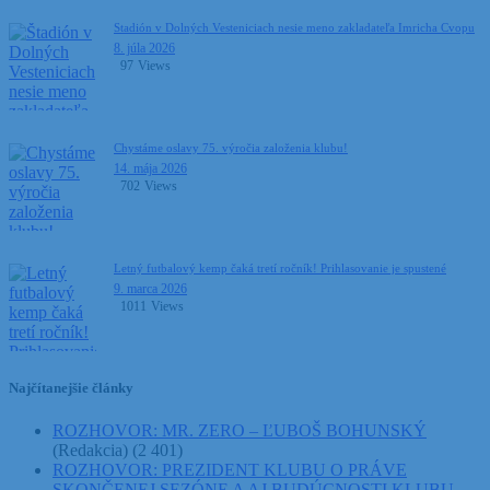
Štadión v Dolných Vesteniciach nesie meno zakladateľa Imricha Cvopu
8. júla 2026
97
Views
Chystáme oslavy 75. výročia založenia klubu!
14. mája 2026
702
Views
Letný futbalový kemp čaká tretí ročník! Prihlasovanie je spustené
9. marca 2026
1011
Views
Najčítanejšie články
ROZHOVOR: MR. ZERO – ĽUBOŠ BOHUNSKÝ
(Redakcia)
(2 401)
ROZHOVOR: PREZIDENT KLUBU O PRÁVE
SKONČENEJ SEZÓNE A AJ BUDÚCNOSTI KLUBU