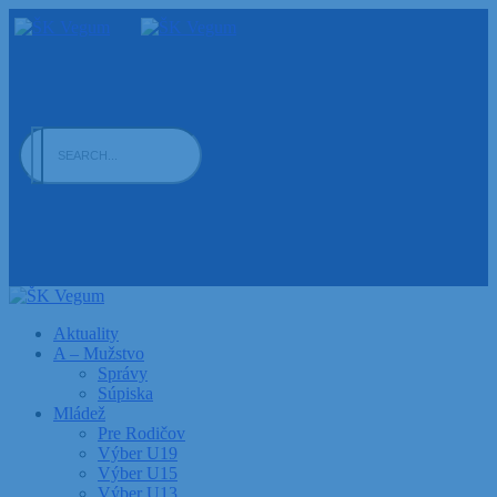
Aktuality
A – Mužstvo
Správy
Súpiska
Mládež
Pre Rodičov
Výber U19
Výber U15
Výber U13