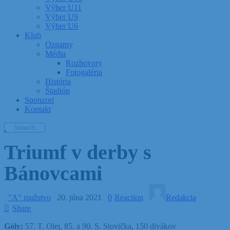
Výber U11
Výber U9
Výber U6
Klub
Oznamy
Média
Rozhovory
Fotogaléria
História
Štadión
Sponzori
Kontakt
Triumf v derby s
Bánovcami
"A" mužstvo
20. júna 2021
0
Reaction
Redakcia
Share
Góly:
57. T. Olej, 85. a 90. S. Stovička, 150 divákov