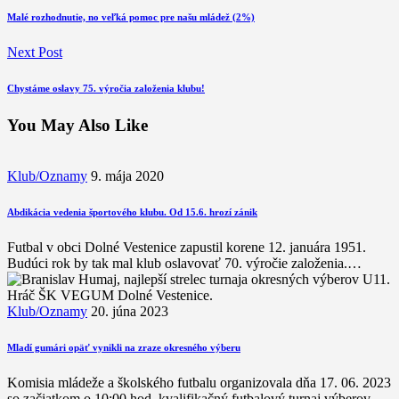
Malé rozhodnutie, no veľká pomoc pre našu mládež (2%)
Next Post
Chystáme oslavy 75. výročia založenia klubu!
You May Also Like
Klub/Oznamy
9. mája 2020
Abdikácia vedenia športového klubu. Od 15.6. hrozí zánik
Futbal v obci Dolné Vestenice zapustil korene 12. januára 1951.
Budúci rok by tak mal klub oslavovať 70. výročie založenia.…
Klub/Oznamy
20. júna 2023
Mladí gumári opäť vynikli na zraze okresného výberu
Komisia mládeže a školského futbalu organizovala dňa 17. 06. 2023
so začiatkom o 10:00 hod. kvalifikačný futbalový turnaj výberov…