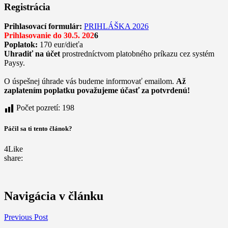
Registrácia
Prihlasovací formulár:
PRIHLÁŠKA 2026
Prihlasovanie do 30.5. 202
6
Poplatok:
170 eur/dieťa
Uhradiť na účet
prostredníctvom platobného príkazu cez systém
Paysy.
O úspešnej úhrade vás budeme informovať emailom.
Až
zaplatením poplatku považujeme
účasť za potvrdenú!
Počet pozretí:
198
Páčil sa ti tento článok?
4
Like
share:
Navigácia v článku
Previous Post