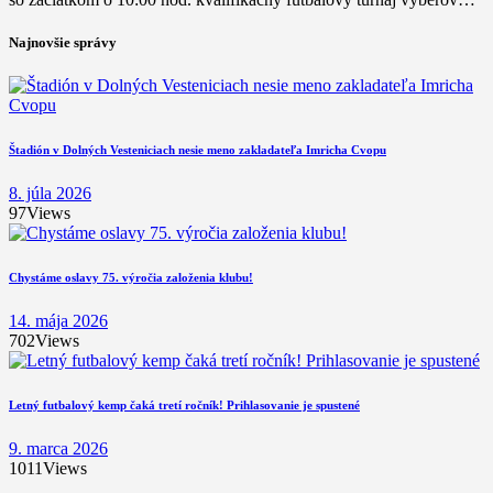
Najnovšie správy
Štadión v Dolných Vesteniciach nesie meno zakladateľa Imricha Cvopu
8. júla 2026
97
Views
Chystáme oslavy 75. výročia založenia klubu!
14. mája 2026
702
Views
Letný futbalový kemp čaká tretí ročník! Prihlasovanie je spustené
9. marca 2026
1011
Views