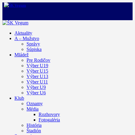
Aktuality
A – Mužstvo
Správy
Súpiska
Mládež
Pre Rodičov
Výber U19
Výber U15
Výber U13
Výber U11
Výber U9
Výber U6
Klub
Oznamy
Média
Rozhovory
Fotogaléria
História
Štadión