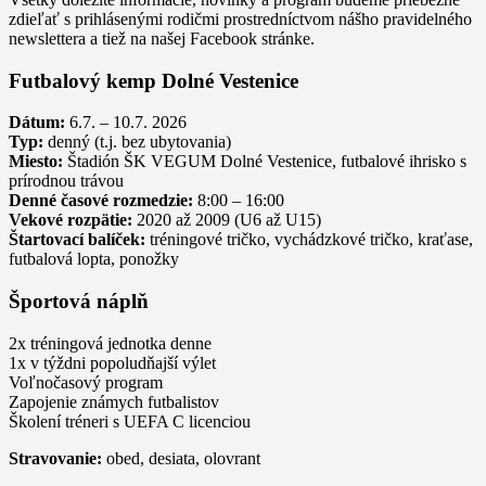
zdieľať s prihlásenými rodičmi prostredníctvom nášho pravidelného
newslettera a tiež na našej Facebook stránke.
Futbalový kemp Dolné Vestenice
Dátum:
6.7. – 10.7. 2026
Typ:
denný (t.j. bez ubytovania)
Miesto:
Štadión ŠK VEGUM Dolné Vestenice, futbalové ihrisko s
prírodnou trávou
Denné časové rozmedzie:
8:00 – 16:00
Vekové rozpätie:
2020 až 2009 (U6 až U15)
Štartovací balíček:
tréningové tričko, vychádzkové tričko, kraťase,
futbalová lopta, ponožky
Športová náplň
2x tréningová jednotka denne
1x v týždni popoludňajší výlet
Voľnočasový program
Zapojenie známych futbalistov
Školení tréneri s UEFA C licenciou
Stravovanie:
obed, desiata, olovrant