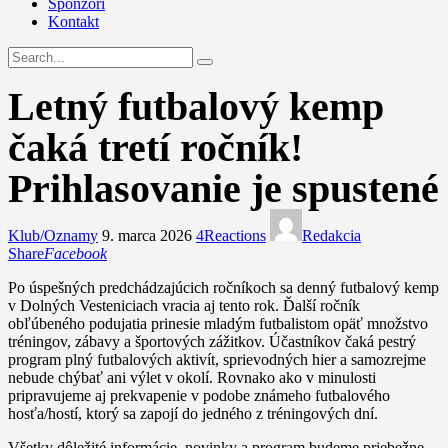
Sponzori
Kontakt
Letný futbalový kemp
čaká tretí ročník!
Prihlasovanie je spustené
Klub/Oznamy
9. marca 2026
4
Reactions
Redakcia
Share
Facebook
Po úspešných predchádzajúcich ročníkoch sa denný futbalový kemp
v Dolných Vesteniciach vracia aj tento rok. Ďalší ročník
obľúbeného podujatia prinesie mladým futbalistom opäť množstvo
tréningov, zábavy a športových zážitkov. Účastníkov čaká pestrý
program plný futbalových aktivít, sprievodných hier a samozrejme
nebude chýbať ani výlet v okolí. Rovnako ako v minulosti
pripravujeme aj prekvapenie v podobe známeho futbalového
hosťa/hostí, ktorý sa zapojí do jedného z tréningových dní.
Všetky dôležité informácie, novinky a program budeme priebežne