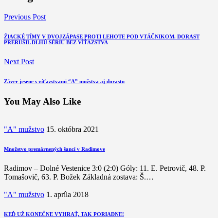
Previous Post
ŽIACKÉ TÍMY V DVOJZÁPASE PROTI LEHOTE POD VTÁČNIKOM. DORAST
PRERUŠIL DLHÚ SÉRIU BEZ VÍŤAZSTVA
Next Post
Záver jesene s víťazstvami “A” mužstva aj dorastu
You May Also Like
"A" mužstvo
15. októbra 2021
Množstvo premárnených šancí v Radimove
Radimov – Dolné Vestenice 3:0 (2:0) Góly: 11. E. Petrovič, 48. P.
Tomašovič, 63. P. Božek Základná zostava: Š.…
"A" mužstvo
1. apríla 2018
KEĎ UŽ KONEČNE VYHRAŤ, TAK PORIADNE!