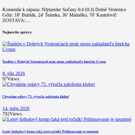
Komentár k zápasu: Nitrianske Sučany 0:4 (0:3) Dolné Vestenice
Góly: 18′ Bublák, 24′ Šrámka, 36′ Matiaško, 70′ Kastelovič
ZOSTAVA:…
Najnovšie správy
Štadión v Dolných Vesteniciach nesie meno zakladateľa Imricha Cvopu
8. júla 2026
97
Views
Chystáme oslavy 75. výročia založenia klubu!
14. mája 2026
702
Views
Letný futbalový kemp čaká tretí ročník! Prihlasovanie je spustené