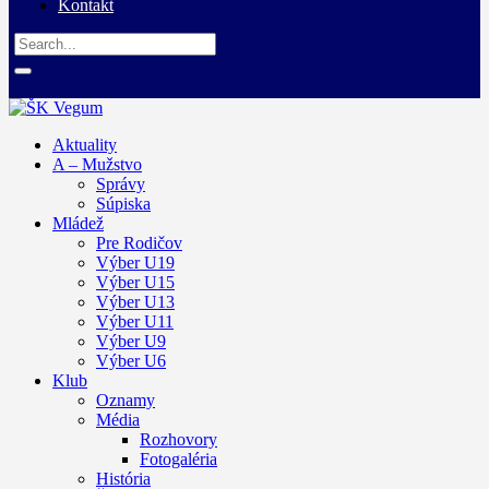
Kontakt
Aktuality
A – Mužstvo
Správy
Súpiska
Mládež
Pre Rodičov
Výber U19
Výber U15
Výber U13
Výber U11
Výber U9
Výber U6
Klub
Oznamy
Média
Rozhovory
Fotogaléria
História