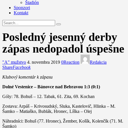
Štadión
Sponzori
Kontakt
Posledný jesenný derby
zápas nedopadol úspešne
"A" mužstvo
4. novembra 2019
0
Reaction
Redakcia
Share
Facebook
Klubový komentár k zápasu
Dolné Vestenice – Bánovce nad Bebravou 1:3 (0:1)
Góly: 78. Bohuš – 12. Tabak, 61. Zita, 69. Kochan
Zostava: Arpáš – Krivosudský, Sluka, Kastelovič, Hlinka – M.
Šamko – Matiaško, Bublák, Hronec, Líška – Olej
Náhradníci: Bohuš (77. Hronec), Žember, Košík, Kolenčík (71. M.
Šamko)