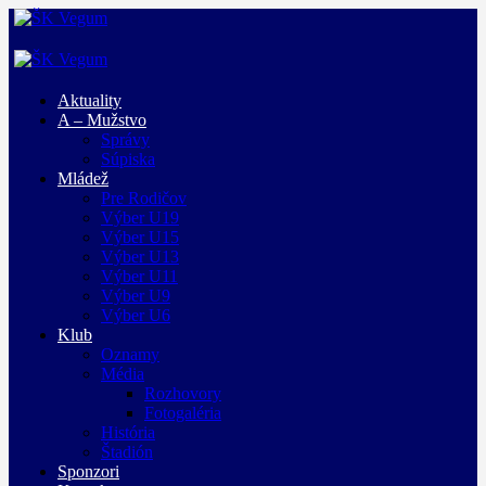
Aktuality
A – Mužstvo
Správy
Súpiska
Mládež
Pre Rodičov
Výber U19
Výber U15
Výber U13
Výber U11
Výber U9
Výber U6
Klub
Oznamy
Média
Rozhovory
Fotogaléria
História
Štadión
Sponzori