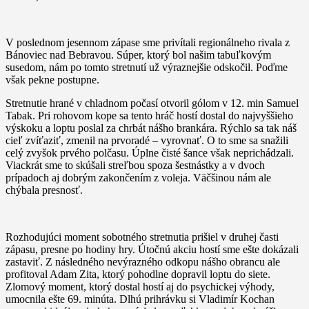
V poslednom jesennom zápase sme privítali regionálneho rivala z
Bánoviec nad Bebravou. Súper, ktorý bol našim tabuľkovým
susedom, nám po tomto stretnutí už výraznejšie odskočil. Poďme
však pekne postupne.
Stretnutie hrané v chladnom počasí otvoril gólom v 12. min Samuel
Tabak. Pri rohovom kope sa tento hráč hostí dostal do najvyššieho
výskoku a loptu poslal za chrbát nášho brankára. Rýchlo sa tak náš
cieľ zvíťaziť, zmenil na prvoradé – vyrovnať. O to sme sa snažili
celý zvyšok prvého polčasu. Úplne čisté šance však neprichádzali.
Viackrát sme to skúšali streľbou spoza šestnástky a v dvoch
prípadoch aj dobrým zakončením z voleja. Väčšinou nám ale
chýbala presnosť.
Rozhodujúci moment sobotného stretnutia prišiel v druhej časti
zápasu, presne po hodiny hry. Útočnú akciu hostí sme ešte dokázali
zastaviť. Z následného nevýrazného odkopu nášho obrancu ale
profitoval Adam Zita, ktorý pohodlne dopravil loptu do siete.
Zlomový moment, ktorý dostal hostí aj do psychickej výhody,
umocnila ešte 69. minúta. Dlhú prihrávku si Vladimír Kochan