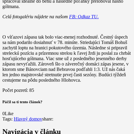
spracoval ideálne do behu a následne poľahky preloboval nášho
gólmana.
Celá fotogalériu nájdete na našom
FB: Odkaz TU.
O víťazovi zápasu tak bolo viac-menej rozhodnuté. Čestný úspech
sa nám podarilo dosiahnuť v 78. minúte. Striedajúci Tomáš Bohuš
zachytil loptu na hranici pokutového územia. Následne si pripravil
streleckú pozíciu a prízemnou strelou k ľavej žrdi ju poslal za chrbát
hosťujúceho gólmana. Viac sme už z posledného jesenného derby
zápasu nevyťažili. Zároveň šlo o záverečný domáci zápas jesene, v
ktorom sme Bánovciam nad Bebravou podľahli 1:3. Už nás čaká
len jedno majstrovské stretnutie prvej časti sezóny. Budúci týždeň
cestujeme na pôdu posledného Hlohovca.
Počet pozretí:
85
Páčil sa ti tento článok?
0
Like
Tags:
Hlavný domov
share:
Navigácia v článku