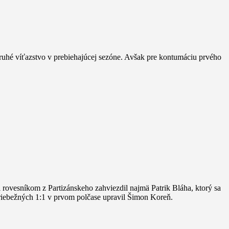
 druhé víťazstvo v prebiehajúcej sezóne. Avšak pre kontumáciu prvého
i rovesníkom z Partizánskeho zahviezdil najmä Patrik Bláha, ktorý sa
 priebežných 1:1 v prvom polčase upravil Šimon Koreň.