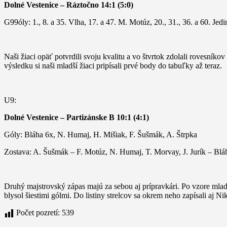
Dolné Vestenice – Ráztočno 14:1 (5:0)
G99óly: 1., 8. a 35. Vlha, 17. a 47. M. Motúz, 20., 31., 36. a 60. Jed
Naši žiaci opäť potvrdili svoju kvalitu a vo štvrtok zdolali rovesní
výsledku si naši mladší žiaci pripísali prvé body do tabuľky až teraz.
U9:
Dolné Vestenice – Partizánske B 10:1 (4:1)
Góly: Bláha 6x, N. Humaj, H. Mišiak, F. Šušmák, A. Štrpka
Zostava: A. Šušmák – F. Motúz, N. Humaj, T. Morvay, J. Jurík – Bláh
Druhý majstrovský zápas majú za sebou aj prípravkári. Po vzore mladš
blysol šiestimi gólmi. Do listiny strelcov sa okrem neho zapísali a
Počet pozretí:
539