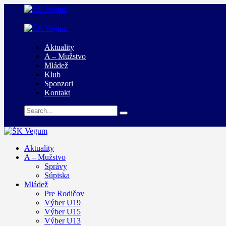
Aktuality
A – Mužstvo
Mládež
Klub
Sponzori
Kontakt
Aktuality
A – Mužstvo
Správy
Súpiska
Mládež
Pre Rodičov
Výber U19
Výber U15
Výber U13