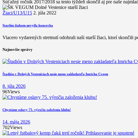
Súťažný ročník 2017/2018 sa tento týždeň skončil aj pre naše najml
Žiaci/U13/U15
2. júla 2022
Starším žiakom nevyšla koncovka
Viacero vydarených stretnutí odohrali naši starší žiaci, ktorí skončili 
Najnovšie správy
Štadión v Dolných Vesteniciach nesie meno zakladateľa Imricha Cvopu
8. júla 2026
96
Views
Chystáme oslavy 75. výročia založenia klubu!
14. mája 2026
702
Views