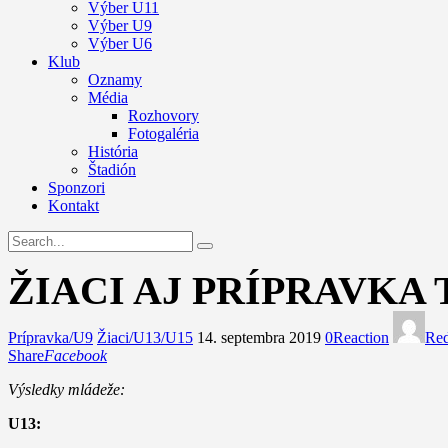
Výber U11
Výber U9
Výber U6
Klub
Oznamy
Média
Rozhovory
Fotogaléria
História
Štadión
Sponzori
Kontakt
ŽIACI AJ PRÍPRAVKA
Prípravka/U9
Žiaci/U13/U15
14. septembra 2019
0
Reaction
Red
Share
Facebook
Výsledky mládeže:
U13: