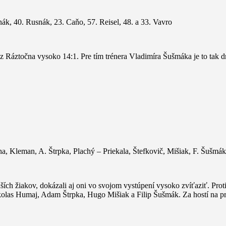
inák, 40. Rusnák, 23. Caňo, 57. Reisel, 48. a 33. Vavro
kov z Ráztočna vysoko 14:1. Pre tím trénera Vladimíra Šušmáka je to tak
a, Kleman, A. Štrpka, Plachý – Priekala, Štefkovič, Mišiak, F. Šušmák
ích žiakov, dokázali aj oni vo svojom vystúpení vysoko zvíťaziť. Prot
j Nikolas Humaj, Adam Štrpka, Hugo Mišiak a Filip Šušmák. Za hostí na