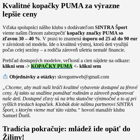
Kvalitné kopačky PUMA za výrazne
lepšie ceny
Vďaka spolupráci nášho klubu s dodávateľom
SINTRA Šport
vieme našim členom zabezpečiť
kopačky značky PUMA so
zľavou 30 – 40 %
. V praxi to znamená
úsporu od 25 až do 90 eur
v závislosti od modelu. Ide o kvalitnú výstroj, ktorú deti využijú
počas celej sezóny – a rodičia zároveň ušetria nemalé financie.
Prehľad dostupných modelov, veľkostí a cien nájdete na odkaze:
klikni sem ->
KOPAČKY PUMA
<- klikni sem
Objednávky a otázky:
skvegumweb@gmail.com
„Chceme, aby mali naši hráči kvalitné vybavenie dostupné za férové
ceny. Aj takto sa snažíme pomáhať rodinám a zároveň podporovať
naše detí. Dostupné zľavy sú na trhu skutočne výnimočné a to aj pri
vyšších triedach kopačiek. Klobúk dole nášmu partnerovi SINTRA
Šport, s ktorým vieme mať túto väzbu.“
hovorí manažér klubu
Samuel Ďuriš.
Tradícia pokračuje: mládež ide opäť do
Žiliny!