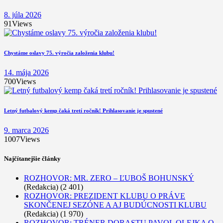
8. júla 2026
91
Views
Chystáme oslavy 75. výročia založenia klubu!
14. mája 2026
700
Views
Letný futbalový kemp čaká tretí ročník! Prihlasovanie je spustené
9. marca 2026
1007
Views
Najčítanejšie články
ROZHOVOR: MR. ZERO – ĽUBOŠ BOHUNSKÝ
(Redakcia)
(2 401)
ROZHOVOR: PREZIDENT KLUBU O PRÁVE
SKONČENEJ SEZÓNE A AJ BUDÚCNOSTI KLUBU
(Redakcia)
(1 970)
ROZHOVOR: TRÉNER DORASTU PAVOL OLEJKA O