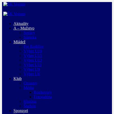
Aktuality
A – Mužstvo
Správy
Súpiska
Mládež
Pre Rodičov
Výber U19
Výber U15
Výber U13
Výber U11
Výber U9
Výber U6
Klub
Oznamy
Média
Rozhovory
Fotogaléria
História
Štadión
Sponzori