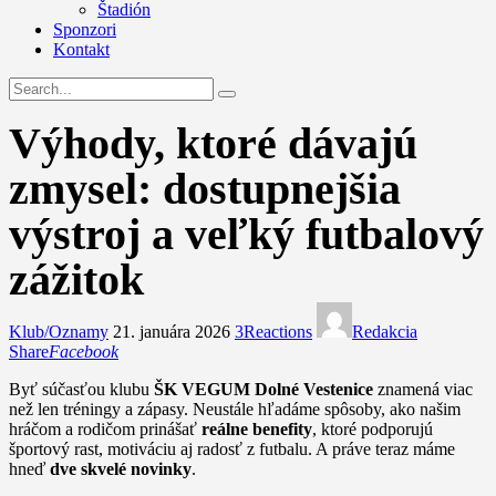
Štadión
Sponzori
Kontakt
Výhody, ktoré dávajú
zmysel: dostupnejšia
výstroj a veľký futbalový
zážitok
Klub/Oznamy
21. januára 2026
3
Reactions
Redakcia
Share
Facebook
Byť súčasťou klubu
ŠK VEGUM Dolné Vestenice
znamená viac
než len tréningy a zápasy. Neustále hľadáme spôsoby, ako našim
hráčom a rodičom prinášať
reálne benefity
, ktoré podporujú
športový rast, motiváciu aj radosť z futbalu. A práve teraz máme
hneď
dve skvelé novinky
.