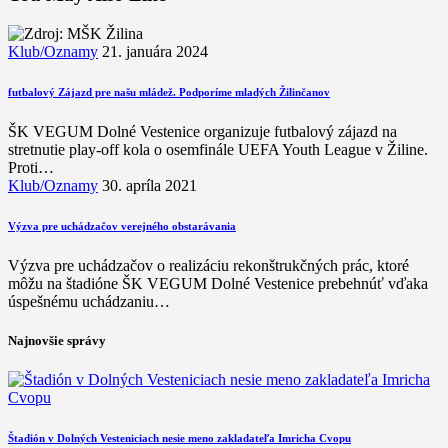
Klub/Oznamy
21. januára 2024
futbalový Zájazd pre našu mládež. Podporíme mladých Žilinčanov
ŠK VEGUM Dolné Vestenice organizuje futbalový zájazd na
stretnutie play-off kola o osemfinále UEFA Youth League v Žiline.
Proti…
Klub/Oznamy
30. apríla 2021
Výzva pre uchádzačov verejného obstarávania
Výzva pre uchádzačov o realizáciu rekonštrukčných prác, ktoré
môžu na štadióne ŠK VEGUM Dolné Vestenice prebehnúť vďaka
úspešnému uchádzaniu…
Najnovšie správy
Štadión v Dolných Vesteniciach nesie meno zakladateľa Imricha Cvopu