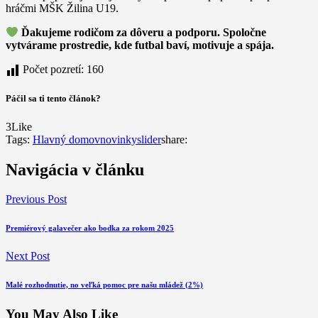
hráčmi MŠK Žilina U19.
Ďakujeme rodičom za dôveru a podporu. Spoločne
vytvárame prostredie, kde futbal baví, motivuje a spája.
Počet pozretí:
160
Páčil sa ti tento článok?
3
Like
Tags:
Hlavný domov
novinky
slider
share:
Navigácia v článku
Previous Post
Premiérový galavečer ako bodka za rokom 2025
Next Post
Malé rozhodnutie, no veľká pomoc pre našu mládež (2%)
You May Also Like