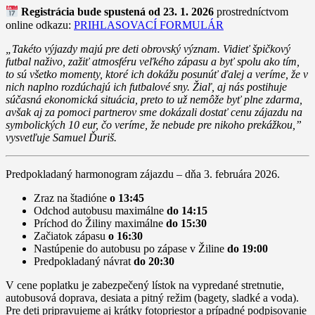
Registrácia bude spustená od 23. 1. 2026
prostredníctvom
online odkazu:
PRIHLASOVACÍ FORMULÁR
„Takéto výjazdy majú pre deti obrovský význam. Vidieť špičkový
futbal naživo, zažiť atmosféru veľkého zápasu a byť spolu ako tím,
to sú všetko momenty, ktoré ich dokážu posunúť ďalej a veríme, že v
nich naplno rozdúchajú ich futbalové sny. Žiaľ, aj nás postihuje
súčasná ekonomická situácia, preto to už nemôže byť plne zdarma,
avšak aj za pomoci partnerov sme dokázali dostať cenu zájazdu na
symbolických 10 eur, čo veríme, že nebude pre nikoho prekážkou,”
vysvetľuje Samuel Ďuriš.
Predpokladaný harmonogram zájazdu – dňa 3. februára 2026.
Zraz na štadióne
o 13:45
Odchod autobusu maximálne
do 14:15
Príchod do Žiliny maximálne
do 15:30
Začiatok zápasu
o 16:30
Nastúpenie do autobusu po zápase v Žiline
do 19:00
Predpokladaný návrat
do 20:30
V cene poplatku je zabezpečený lístok na vypredané stretnutie,
autobusová doprava, desiata a pitný režim (bagety, sladké a voda).
Pre deti pripravujeme aj krátky fotopriestor a prípadné podpisovanie