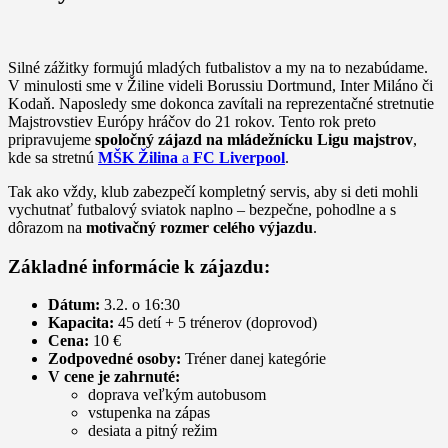
Silné zážitky formujú mladých futbalistov a my na to nezabúdame.
V minulosti sme v Žiline videli Borussiu Dortmund, Inter Miláno či
Kodaň. Naposledy sme dokonca zavítali na reprezentačné stretnutie
Majstrovstiev Európy hráčov do 21 rokov. Tento rok preto
pripravujeme
spoločný zájazd na mládežnícku Ligu majstrov
,
kde sa stretnú
MŠK Žilina
a
FC Liverpool
.
Tak ako vždy, klub zabezpečí kompletný servis, aby si deti mohli
vychutnať futbalový sviatok naplno – bezpečne, pohodlne a s
dôrazom na
motivačný rozmer celého výjazdu
.
Základné informácie k zájazdu:
Dátum:
3.2. o 16:30
Kapacita:
45 detí + 5 trénerov (doprovod)
Cena:
10 €
Zodpovedné osoby:
Tréner danej kategórie
V cene je zahrnuté:
doprava veľkým autobusom
vstupenka na zápas
desiata a pitný režim