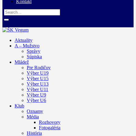
Kontakt
Aktuality
A – Mužstvo
Správy
Súpiska
Mládež
Pre Rodičov
Výber U19
Výber U15
Výber U13
Výber U11
Výber U9
Výber U6
Klub
Oznamy
Média
Rozhovory
Fotogaléria
História