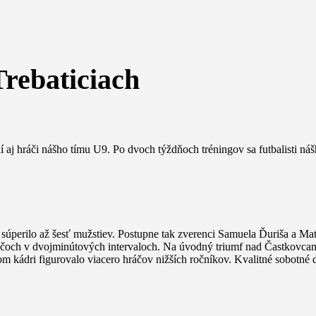
Trebaticiach
hráči nášho tímu U9. Po dvoch týždňoch tréningov sa futbalisti nášh
h súperilo až šesť mužstiev. Postupne tak zverenci Samuela Ďuriša a M
áčoch v dvojminútových intervaloch. Na úvodný triumf nad Častkovcami
m kádri figurovalo viacero hráčov nižších ročníkov. Kvalitné sobotné