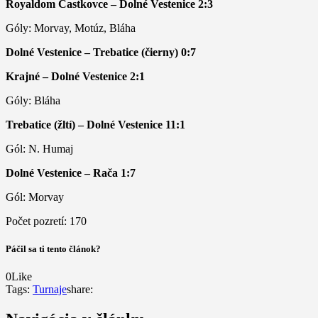
Royaldom Častkovce – Dolné Vestenice 2:3
Góly: Morvay, Motúz, Bláha
Dolné Vestenice – Trebatice (čierny) 0:7
Krajné – Dolné Vestenice 2:1
Góly: Bláha
Trebatice (žltí) – Dolné Vestenice 11:1
Gól: N. Humaj
Dolné Vestenice – Rača 1:7
Gól: Morvay
Počet pozretí:
170
Páčil sa ti tento článok?
0
Like
Tags:
Turnaje
share: