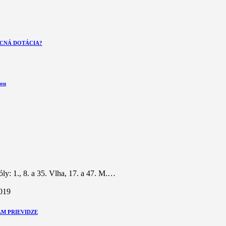
ECNÁ DOTÁCIA?
vou
y: 1., 8. a 35. Vlha, 17. a 47. M.…
2019
ÁM PRIEVIDZE