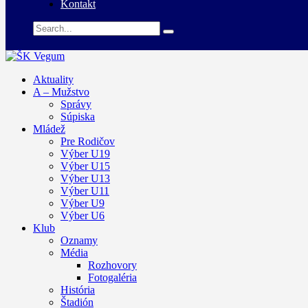
Kontakt
Aktuality
A – Mužstvo
Správy
Súpiska
Mládež
Pre Rodičov
Výber U19
Výber U15
Výber U13
Výber U11
Výber U9
Výber U6
Klub
Oznamy
Média
Rozhovory
Fotogaléria
História
Štadión