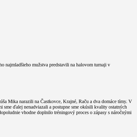
o najmladšieho mužstva predstavili na halovom turnaji v
atúša Mika narazili na Častkovce, Krajné, Raču a dva domáce tímy. V
 sme ďalej nenadviazali a postupne sme okúsili kvality ostatných
 dopoludnie vhodne doplnilo tréningový proces o zápasy s náročnými