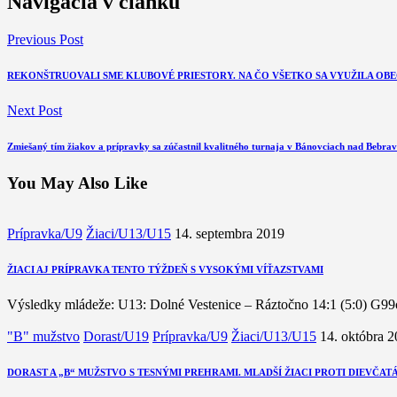
Navigácia v článku
Previous Post
REKONŠTRUOVALI SME KLUBOVÉ PRIESTORY. NA ČO VŠETKO SA VYUŽILA OB
Next Post
Zmiešaný tím žiakov a prípravky sa zúčastnil kvalitného turnaja v Bánovciach nad Bebra
You May Also Like
Prípravka/U9
Žiaci/U13/U15
14. septembra 2019
ŽIACI AJ PRÍPRAVKA TENTO TÝŽDEŇ S VYSOKÝMI VÍŤAZSTVAMI
Výsledky mládeže: U13: Dolné Vestenice – Ráztočno 14:1 (5:0) G99ól
"B" mužstvo
Dorast/U19
Prípravka/U9
Žiaci/U13/U15
14. októbra 
DORAST A „B“ MUŽSTVO S TESNÝMI PREHRAMI. MLADŠÍ ŽIACI PROTI DIEVČAT