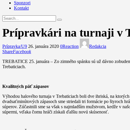
Sponzori
Kontakt
Prípravkári na turnaji v 
Prípravka/U9
26. januára 2020
0
Reaction
Redakcia
Share
Facebook
TREBATICE 25. januára – Zo zimného spánku sú už dávno zobudení aj 
Trebaticiach.
Kvalitných päť zápasov
Výhodou halového turnaja v Trebaticiach boli dve ihriská, na ktorýc
dvadsaťminútových zápasoch sme striedali tri formácie po štyroch hr
súperov. Zúčastnili sme sa však s najmladším mužstvom, kedže v našo
súpermi, vďaka čomu hráči získali ďalšiu novú skúsenosť.