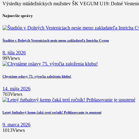
Výsledky mládežníckych mužstiev ŠK VEGUM U19: Dolné Vestenice –
Najnovšie správy
Štadión v Dolných Vesteniciach nesie meno zakladateľa Imricha Cvopu
8. júla 2026
99
Views
Chystáme oslavy 75. výročia založenia klubu!
14. mája 2026
703
Views
Letný futbalový kemp čaká tretí ročník! Prihlasovanie je spustené
9. marca 2026
1013
Views