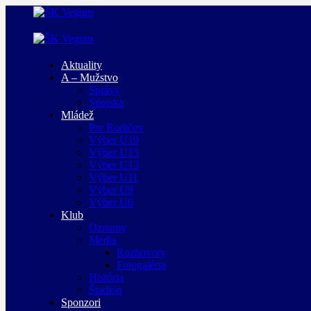
Aktuality
A – Mužstvo
Správy
Súpiska
Mládež
Pre Rodičov
Výber U19
Výber U15
Výber U13
Výber U11
Výber U9
Výber U6
Klub
Oznamy
Média
Rozhovory
Fotogaléria
História
Štadión
Sponzori