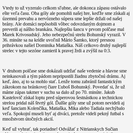
Vtedy to už vyzeralo celkom sľubne, ale dokonca zápasu ostávalo
ešte veľa času. Oba góly ale pomohli našej hre, keďže sme získali aj
územnú prevahu a nervózneho súpera sme lepšie držali od našej
brány. Ale domáci nepôsobili vôbec odovzdaným dojmom a
preverili aj nášho brankára. Najlepšiu šancu v prvom polčase mal
Marek Krivosudský. Jeho nebezpečnú strelu Bohunský vyrazil. V
36. minúte sa na krídle uvoľnil Mário Šamko, ktorý presnou
prihrávkou našiel Dominika Matiaška. Náš celkovo druhý najlepší
strelec v tejto sezóne zamieril k pravej žrdi a zvýšil na 0:3.
V druhom polčase sme dokázali udržať naše vedenie a hlavne sme
neinkasovali a tým pádom nepripustili žiadnu zbytočnú drámu. Aj
keď, áno, aj to sa mohlo stať. Lenže tomu zabránil fantastickým
zákrokom na bránkovej čiare Ľuboš Bohunský. Povedať si, že už
máme zápas takmer v suchu sa dalo až po 70. minúte. Jakub
Kastelovič získal loptu pred súperovou šestnástkou a technickou
strelou pridal náš štvrtý gól. Ďalšie góly sme už potom nevideli aj
keď šanciam Kolenčíka, Matiaška, Mika alebo Tadiala nechýbalo
veľa. Spokojní museli byť aj diváci, pretože videli pekný futbal s
množstvom útočných akcií.
Keď už vyhrať, tak poriadne! Odvážať z Nitrianskych Sučian