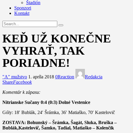
Štadión
Sponzori
Kontakt
KEĎ UŽ KONEČNE
VYHRAŤ, TAK
PORIADNE!
"A" mužstvo
1. apríla 2018
0
Reaction
Redakcia
Share
Facebook
Komentár k zápasu:
Nitrianske Sučany 0:4 (0:3) Dolné Vestenice
Góly: 18′ Bublák, 24′ Šrámka, 36′ Matiaško, 70′ Kastelovič
ZOSTAVA: Bohunský – Šrámka, Šagát, Sluka, Bruška –
Bublák,Kastelovič, Šamko, Tadial, Matiaško – Kolenčík