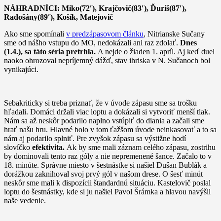
NÁHRADNÍCI: Miko(72′), Krajčovič(83′), Ďuriš(87′),
Radošány(89′), Košík, Matejovič
Ako sme spomínali
v predzápasovom článku
, Nitrianske Sučany
sme od nášho vstupu do MO, nedokázali ani raz zdolať.
Dnes
(1.4.), sa táto séria pretrhla.
A nejde o žiaden 1. apríl. Aj keď duel
naoko ohrozoval nepríjemný dážď, stav ihriska v N. Sučanoch bol
vynikajúci.
Sebakriticky si treba priznať, že v úvode zápasu sme sa trošku
hľadali. Domáci držali viac loptu a dokázali si vytvoriť menší tlak.
Nám sa až neskôr podarilo naplno vstúpiť do diania a začali sme
hrať našu hru. Hlavné bolo v tom ťažšom úvode neinkasovať a to sa
nám aj podarilo splniť. Pre zvyšok zápasu sa výstižne hodí
slovíčko
efektivita.
Ak by sme mali záznam celého zápasu, zostrihu
by dominovali tento raz góly a nie nepremenené šance. Začalo to v
18. minúte. Správne miesto v šestnástke si našiel Dušan Bublák a
dorážkou zaknihoval svoj prvý gól v našom drese. O šesť minút
neskôr sme mali k dispozícii štandardnú situáciu. Kastelovič poslal
loptu do šestnástky, kde si ju našiel Pavol Šrámka a hlavou navýšil
naše vedenie.