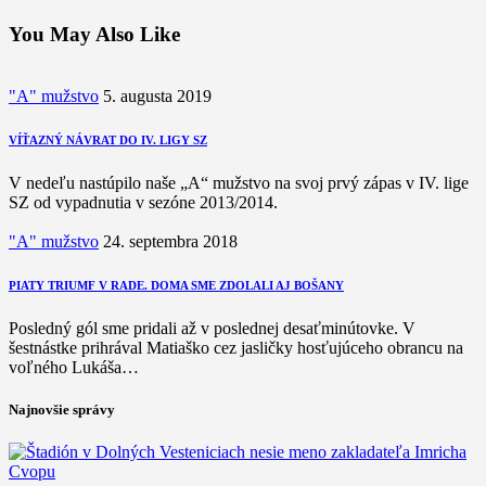
You May Also Like
"A" mužstvo
5. augusta 2019
VÍŤAZNÝ NÁVRAT DO IV. LIGY SZ
V nedeľu nastúpilo naše „A“ mužstvo na svoj prvý zápas v IV. lige
SZ od vypadnutia v sezóne 2013/2014.
"A" mužstvo
24. septembra 2018
PIATY TRIUMF V RADE. DOMA SME ZDOLALI AJ BOŠANY
Posledný gól sme pridali až v poslednej desaťminútovke. V
šestnástke prihrával Matiaško cez jasličky hosťujúceho obrancu na
voľného Lukáša…
Najnovšie správy