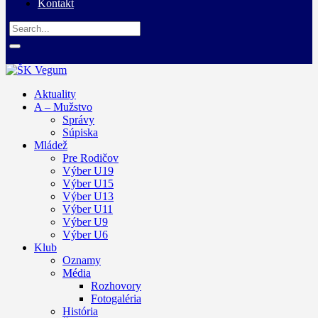
Kontakt
Aktuality
A – Mužstvo
Správy
Súpiska
Mládež
Pre Rodičov
Výber U19
Výber U15
Výber U13
Výber U11
Výber U9
Výber U6
Klub
Oznamy
Média
Rozhovory
Fotogaléria
História