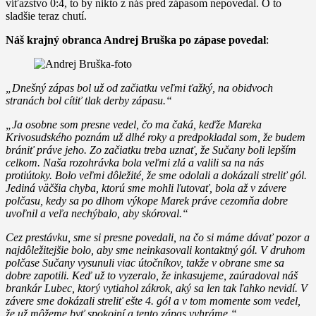
víťazstvo 0:4, to by nikto z nás pred zápasom nepovedal. O to
sladšie teraz chutí.
Náš krajný obranca Andrej Bruška po zápase povedal
:
„Dnešný zápas bol už od začiatku veľmi ťažký, na obidvoch
stranách bol cítiť tlak derby zápasu.“
„Ja osobne som presne vedel, čo ma čaká, keďže Mareka
Krivosudského poznám už dlhé roky a predpokladal som, že budem
brániť práve jeho. Zo začiatku treba uznať, že Sučany boli lepším
celkom. Naša rozohrávka bola veľmi zlá a valili sa na nás
protiútoky. Bolo veľmi dôležité, že sme odolali a dokázali streliť gól.
Jediná väčšia chyba, ktorú sme mohli ľutovať, bola až v závere
polčasu, kedy sa po dlhom výkope Marek práve cezomňa dobre
uvoľnil a veľa nechýbalo, aby skóroval.“
Cez prestávku, sme si presne povedali, na čo si máme dávať pozor a
najdôležitejšie bolo, aby sme neinkasovali kontaktný gól. V druhom
polčase Sučany vysunuli viac útočníkov, takže v obrane sme sa
dobre zapotili. Keď už to vyzeralo, že inkasujeme, zaúradoval náš
brankár Lubec, ktorý vytiahol zákrok, aký sa len tak ľahko nevidí. V
závere sme dokázali streliť ešte 4. gól a v tom momente som vedel,
že už môžeme byť spokojní a tento zápas vyhráme.“