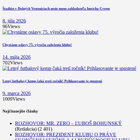
Štadión v Dolných Vesteniciach nesie meno zakladateľa Imricha Cvopu
8. júla 2026
96
Views
Chystáme oslavy 75. výročia založenia klubu!
14. mája 2026
702
Views
Letný futbalový kemp čaká tretí ročník! Prihlasovanie je spustené
9. marca 2026
1009
Views
Najčítanejšie články
ROZHOVOR: MR. ZERO – ĽUBOŠ BOHUNSKÝ
(Redakcia)
(2 401)
ROZHOVOR: PREZIDENT KLUBU O PRÁVE