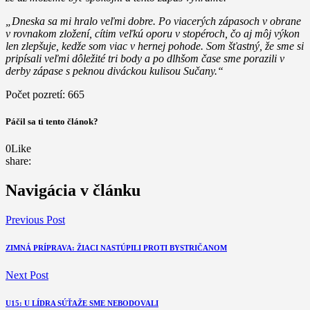
„Dneska sa mi hralo veľmi dobre. Po viacerých zápasoch v obrane
v rovnakom zložení, cítim veľkú oporu v stopéroch, čo aj môj výkon
len zlepšuje, kedže som viac v hernej pohode. Som šťastný, že sme si
pripísali veľmi dôležité tri body a po dlhšom čase sme porazili v
derby zápase s peknou diváckou kulisou Sučany.“
Počet pozretí:
665
Páčil sa ti tento článok?
0
Like
share:
Navigácia v článku
Previous Post
ZIMNÁ PRÍPRAVA: ŽIACI NASTÚPILI PROTI BYSTRIČANOM
Next Post
U15: U LÍDRA SÚŤAŽE SME NEBODOVALI