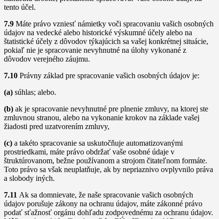
tento účel.
7.9
Máte právo vzniesť námietky voči spracovaniu vašich osobných
údajov na vedecké alebo historické výskumné účely alebo na
štatistické účely z dôvodov týkajúcich sa vašej konkrétnej situácie,
pokiaľ nie je spracovanie nevyhnutné na úlohy vykonané z
dôvodov verejného záujmu.
7.10
Právny základ pre spracovanie vašich osobných údajov je:
(a)
súhlas; alebo.
(b)
ak je spracovanie nevyhnutné pre plnenie zmluvy, na ktorej ste
zmluvnou stranou, alebo na vykonanie krokov na základe vašej
žiadosti pred uzatvorením zmluvy,
(c)
a takéto spracovanie sa uskutočňuje automatizovanými
prostriedkami, máte právo obdržať vaše osobné údaje v
štruktúrovanom, bežne používanom a strojom čitateľnom formáte.
Toto právo sa však neuplatňuje, ak by nepriaznivo ovplyvnilo práva
a slobody iných.
7.11
Ak sa domnievate, že naše spracovanie vašich osobných
údajov porušuje zákony na ochranu údajov, máte zákonné právo
podať sťažnosť orgánu dohľadu zodpovednému za ochranu údajov.