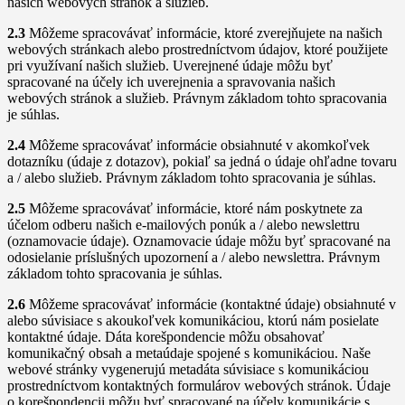
našich webových stránok a služieb.
2.3
Môžeme spracovávať informácie, ktoré zverejňujete na našich
webových stránkach alebo prostredníctvom údajov, ktoré použijete
pri využívaní našich služieb. Uverejnené údaje môžu byť
spracované na účely ich uverejnenia a spravovania našich
webových stránok a služieb. Právnym základom tohto spracovania
je súhlas.
2.4
Môžeme spracovávať informácie obsiahnuté v akomkoľvek
dotazníku (údaje z dotazov), pokiaľ sa jedná o údaje ohľadne tovaru
a / alebo služieb. Právnym základom tohto spracovania je súhlas.
2.5
Môžeme spracovávať informácie, ktoré nám poskytnete za
účelom odberu našich e-mailových ponúk a / alebo newslettru
(oznamovacie údaje). Oznamovacie údaje môžu byť spracované na
odosielanie príslušných upozornení a / alebo newslettra. Právnym
základom tohto spracovania je súhlas.
2.6
Môžeme spracovávať informácie (kontaktné údaje) obsiahnuté v
alebo súvisiace s akoukoľvek komunikáciou, ktorú nám posielate
kontaktné údaje. Dáta korešpondencie môžu obsahovať
komunikačný obsah a metaúdaje spojené s komunikáciou. Naše
webové stránky vygenerujú metadáta súvisiace s komunikáciou
prostredníctvom kontaktných formulárov webových stránok. Údaje
o korešpondencii môžu byť spracované na účely komunikácie s