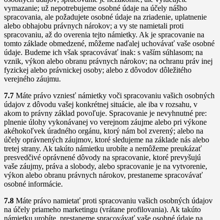
vymazanie; už nepotrebujeme osobné údaje na účely nášho
spracovania, ale požadujete osobné údaje na zriadenie, uplatnenie
alebo obhajobu právnych nárokov; a vy ste namietali proti
spracovaniu, až do overenia tejto námietky. Ak je spracovanie na
tomto základe obmedzené, môžeme naďalej uchovávať vaše osobné
údaje. Budeme ich však spracovávať inak: s vaším súhlasom; na
vznik, výkon alebo obranu právnych nárokov; na ochranu práv inej
fyzickej alebo právnickej osoby; alebo z dôvodov dôležitého
verejného záujmu.
7.7
Máte právo vzniesť námietky voči spracovaniu vašich osobných
údajov z dôvodu vašej konkrétnej situácie, ale iba v rozsahu, v
akom to právny základ povoľuje. Spracovanie je nevyhnutné pre:
plnenie úlohy vykonávanej vo verejnom záujme alebo pri výkone
akéhokoľvek úradného orgánu, ktorý nám bol zverený; alebo na
účely oprávnených záujmov, ktoré sledujeme na základe nás alebo
tretej strany. Ak takúto námietku urobíte a nemôžeme preukázať
presvedčivé oprávnené dôvody na spracovanie, ktoré prevyšujú
vaše záujmy, práva a slobody, alebo spracovanie je na vytvorenie,
výkon alebo obranu právnych nárokov, prestaneme spracovávať
osobné informácie.
7.8
Máte právo namietať proti spracovaniu vašich osobných údajov
na účely priameho marketingu (vrátane profilovania). Ak takúto
námietku urobíte, prestaneme spracovávať vaše osobné údaje na