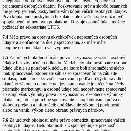
kategóriách dotknutých osobných údajov a osobách, ktoré sú
príjemcami osobných údajov. Poskytovanie práv a slobôd ostatných
nie je ovplyvnené, poskytneme vám kópiu vašich osobných údajov.
Prvá kópia bude poskytnutá bezplatne, ale ďalšie kópie môžu byť
spoplatnené primeraným poplatkom. O svoje osobné údaje môžete
požiadať na sekretariáte UFTS.
7.4
Máte právo na opravu akýchkoľvek nepresných osobných
údajov a s ohľadom na účely spracovania, ak máte máte
neúplné osobné údaje o vás vyplnené.
7.5
Za určitých okolností máte právo na vymazanie vašich osobných
údajov bez zbytočného odkladu. Medzi tieto okolnosti patrí: osobné
údaje už nie sú potrebné k účelu, na ktoré boli zhromaždené alebo
inak spracované; odoberiete súhlas so spracovaním na základe
súhlasu; máte námietky voči spracovaniu podľa určitých pravidiel
platného zákona o ochrane údajov; spracovanie je určené na účely
priameho marketingu; a osobné údaje boli neoprávnene spracované.
Existujú však výnimky práva na vymazanie. Všeobecné výnimky
platia tam, kde je potrebné spracovanie: na uplatňovanie práva na
slobodu prejavu a informácií; dodržiavanie zákonnej povinnosti;
alebo na vznik, výkon alebo obranu právnych nárokov.
7.6
Za určitých okolností máte právo obmedziť spracovanie vašich
osobných údajov. Tieto okolnosti sú: spochybňujete presnosť
osobných údajov; spracovanie je nezákonné, ale vylučujete