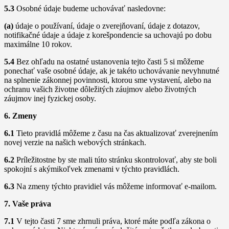
5.3
Osobné údaje budeme uchovávať nasledovne:
(a)
údaje o používaní, údaje o zverejňovaní, údaje z dotazov,
notifikačné údaje a údaje z korešpondencie sa uchovajú po dobu
maximálne 10 rokov.
5.4
Bez ohľadu na ostatné ustanovenia tejto časti 5 si môžeme
ponechať vaše osobné údaje, ak je takéto uchovávanie nevyhnutné
na splnenie zákonnej povinnosti, ktorou sme vystavení, alebo na
ochranu vašich životne dôležitých záujmov alebo životných
záujmov inej fyzickej osoby.
6. Zmeny
6.1
Tieto pravidlá môžeme z času na čas aktualizovať zverejnením
novej verzie na našich webových stránkach.
6.2
Príležitostne by ste mali túto stránku skontrolovať, aby ste boli
spokojní s akýmikoľvek zmenami v týchto pravidlách.
6.3
Na zmeny týchto pravidiel vás môžeme informovať e-mailom.
7. Vaše práva
7.1
V tejto časti 7 sme zhrnuli práva, ktoré máte podľa zákona o