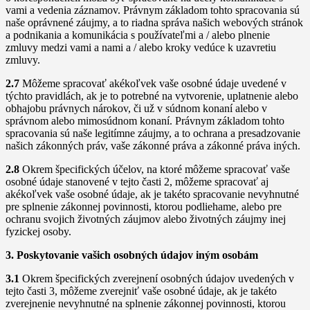
vami a vedenia záznamov. Právnym základom tohto spracovania sú
naše oprávnené záujmy, a to riadna správa našich webových stránok
a podnikania a komunikácia s používateľmi a / alebo plnenie
zmluvy medzi vami a nami a / alebo kroky vedúce k uzavretiu
zmluvy.
2.7
Môžeme spracovať akékoľvek vaše osobné údaje uvedené v
týchto pravidlách, ak je to potrebné na vytvorenie, uplatnenie alebo
obhajobu právnych nárokov, či už v súdnom konaní alebo v
správnom alebo mimosúdnom konaní. Právnym základom tohto
spracovania sú naše legitímne záujmy, a to ochrana a presadzovanie
našich zákonných práv, vaše zákonné práva a zákonné práva iných.
2.8
Okrem špecifických účelov, na ktoré môžeme spracovať vaše
osobné údaje stanovené v tejto časti 2, môžeme spracovať aj
akékoľvek vaše osobné údaje, ak je takéto spracovanie nevyhnutné
pre splnenie zákonnej povinnosti, ktorou podliehame, alebo pre
ochranu svojich životných záujmov alebo životných záujmy inej
fyzickej osoby.
3. Poskytovanie vašich osobných údajov iným osobám
3.1
Okrem špecifických zverejnení osobných údajov uvedených v
tejto časti 3, môžeme zverejniť vaše osobné údaje, ak je takéto
zverejnenie nevyhnutné na splnenie zákonnej povinnosti, ktorou