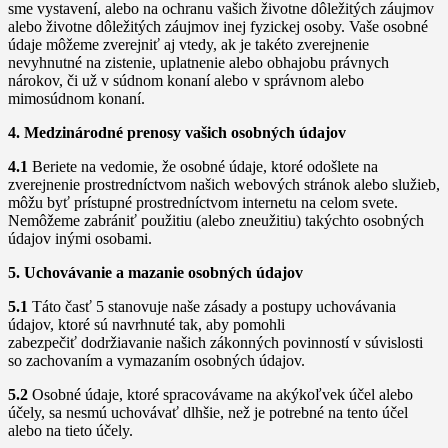
sme vystavení, alebo na ochranu vašich životne dôležitých záujmov
alebo životne dôležitých záujmov inej fyzickej osoby. Vaše osobné
údaje môžeme zverejniť aj vtedy, ak je takéto zverejnenie
nevyhnutné na zistenie, uplatnenie alebo obhajobu právnych
nárokov, či už v súdnom konaní alebo v správnom alebo
mimosúdnom konaní.
4. Medzinárodné prenosy vašich osobných údajov
4.1
Beriete na vedomie, že osobné údaje, ktoré odošlete na
zverejnenie prostredníctvom našich webových stránok alebo služieb,
môžu byť prístupné prostredníctvom internetu na celom svete.
Nemôžeme zabrániť použitiu (alebo zneužitiu) takýchto osobných
údajov inými osobami.
5. Uchovávanie a mazanie osobných údajov
5.1
Táto časť 5 stanovuje naše zásady a postupy uchovávania
údajov, ktoré sú navrhnuté tak, aby pomohli
zabezpečiť dodržiavanie našich zákonných povinností v súvislosti
so zachovaním a vymazaním osobných údajov.
5.2
Osobné údaje, ktoré spracovávame na akýkoľvek účel alebo
účely, sa nesmú uchovávať dlhšie, než je potrebné na tento účel
alebo na tieto účely.