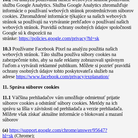
službu Google Analytics. Služba Google Analytics zhromažďuje
informácie o používaní webových stránok prostredníctvom súborov
cookies. Zhromaždené informácie týkajúce sa našich webových
stránok sa používajú na vytváranie prehľadov o používaní našich
webových stránok. Pravidlá ochrany osobných údajov spoločnosti
Google sú k dispozícii na
stránke:
https://policies.google.com/privacy?hl=sk
10.3
Používame Facebook Pixel na analýzu použitia našich
webových stránok. Táto služba používa súbory cookies na
zabezpečenie toho, aby sa naše reklamy zobrazovali správnym
ľuďom a vytvárali reklamné publikum. Môžete si pozrieť pravidlá
ochrany osobných údajov tohto poskytovateľa služieb na
adrese
https://www.facebook.com/privacy/explanation/
11. Správa súborov cookies
11.1
Väčšina prehliadačov vám umožňuje odmietnuť prijatie
súborov cookies a odstrániť súbory cookies. Metódy na ich
správu sa líšia v závislosti od prehliadača a verzie prehliadača.
Môžete však získať aktuálne informácie o blokovaní a mazaní
súborov
(a)
https://support.google.com/chrome/answer/95647?
hl=sk
(Chrome);