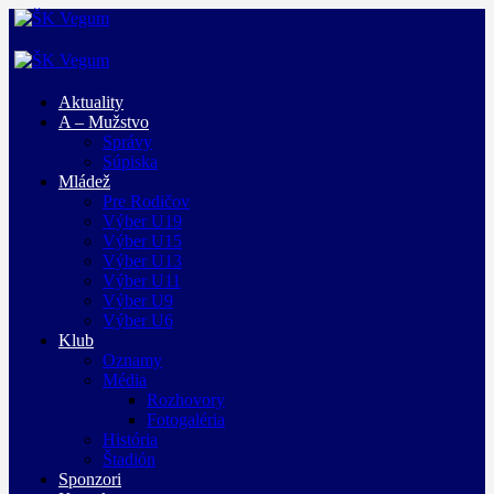
Aktuality
A – Mužstvo
Správy
Súpiska
Mládež
Pre Rodičov
Výber U19
Výber U15
Výber U13
Výber U11
Výber U9
Výber U6
Klub
Oznamy
Média
Rozhovory
Fotogaléria
História
Štadión
Sponzori