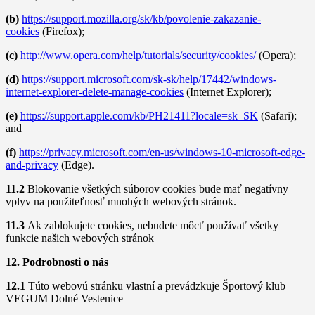
(b)
https://support.mozilla.org/sk/kb/povolenie-zakazanie-
cookies
(Firefox);
(c)
http://www.opera.com/help/tutorials/security/cookies/
(Opera);
(d)
https://support.microsoft.com/sk-sk/help/17442/windows-
internet-explorer-delete-manage-cookies
(Internet Explorer);
(e)
https://support.apple.com/kb/PH21411?locale=sk_SK
(Safari);
and
(f)
https://privacy.microsoft.com/en-us/windows-10-microsoft-edge-
and-privacy
(Edge).
11.2
Blokovanie všetkých súborov cookies bude mať negatívny
vplyv na použiteľnosť mnohých webových stránok.
11.3
Ak zablokujete cookies, nebudete môcť používať všetky
funkcie našich webových stránok
12. Podrobnosti o nás
12.1
Túto webovú stránku vlastní a prevádzkuje Športový klub
VEGUM Dolné Vestenice