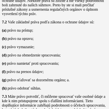
ochrane údajov. Niektoré práva sú zložité a nie všetky podrobnosti
boli zahrnuté do našich súhrnov. Preto by ste si mali prečítať
príslušné zákony a usmernenia regulačných orgánov o úplnom
vysvetlení týchto práv.
7.2
Vaše základné práva podľa zákona o ochrane údajov sú:
(a)
právo na prístup;
(b)
právo na opravu;
(c)
právo vymazanie;
(d)
právo na obmedzenie spracovania;
(e)
právo namietať proti spracovaniu;
(f)
právo na prenos údajov;
(g)
právo sťažovať sa dozornému orgánu; a.
(h)
právo odobrať súhlas.
7.3
Máte právo potvrdiť, či môžeme spracovať vaše osobné údaje a
kde k nim pristupujeme spolu s ďalšími informáciami. Tieto
doplňujúce informácie zahŕňajú podrobnosti o účeloch spracovania,