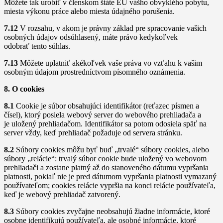
Môžete tak urobiť v členskom štáte EÚ vášho obvyklého pobytu,
miesta výkonu práce alebo miesta údajného porušenia.
7.12
V rozsahu, v akom je právny základ pre spracovanie vašich
osobných údajov odsúhlasený, máte právo kedykoľvek
odobrať tento súhlas.
7.13
Môžete uplatniť akékoľvek vaše práva vo vzťahu k vašim
osobným údajom prostredníctvom písomného oznámenia.
8. O cookies
8.1
Cookie je súbor obsahujúci identifikátor (reťazec písmen a
čísel), ktorý posiela webový server do webového prehliadača a
je uložený prehliadačom. Identifikátor sa potom odosiela späť na
server vždy, keď prehliadač požaduje od servera stránku.
8.2
Súbory cookies môžu byť buď „trvalé“ súbory cookies, alebo
súbory „relácie“: trvalý súbor cookie bude uložený vo webovom
prehliadači a zostane platný až do stanoveného dátumu vypršania
platnosti, pokiaľ nie je pred dátumom vypršania platnosti vymazaný
používateľom; cookies relácie vypršia na konci relácie používateľa,
keď je webový prehliadač zatvorený.
8.3
Súbory cookies zvyčajne neobsahujú žiadne informácie, ktoré
osobne identifikujú používateľa, ale osobné informácie, ktoré