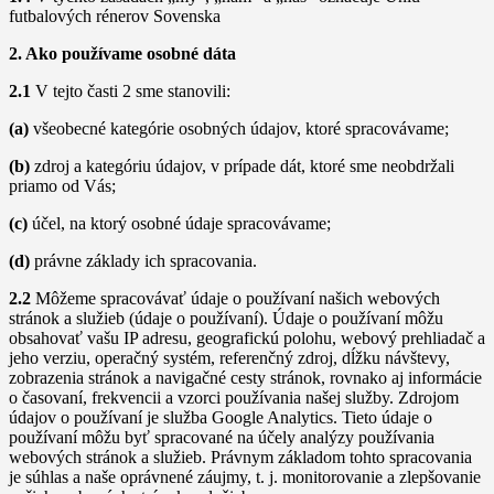
futbalových rénerov Sovenska
2. Ako používame osobné dáta
2.1
V tejto časti 2 sme stanovili:
(a)
všeobecné kategórie osobných údajov, ktoré spracovávame;
(b)
zdroj a kategóriu údajov, v prípade dát, ktoré sme neobdržali
priamo od Vás;
(c)
účel, na ktorý osobné údaje spracovávame;
(d)
právne základy ich spracovania.
2.2
Môžeme spracovávať údaje o používaní našich webových
stránok a služieb (údaje o používaní). Údaje o používaní môžu
obsahovať vašu IP adresu, geografickú polohu, webový prehliadač a
jeho verziu, operačný systém, referenčný zdroj, dĺžku návštevy,
zobrazenia stránok a navigačné cesty stránok, rovnako aj informácie
o časovaní, frekvencii a vzorci používania našej služby. Zdrojom
údajov o používaní je služba Google Analytics. Tieto údaje o
používaní môžu byť spracované na účely analýzy používania
webových stránok a služieb. Právnym základom tohto spracovania
je súhlas a naše oprávnené záujmy, t. j. monitorovanie a zlepšovanie