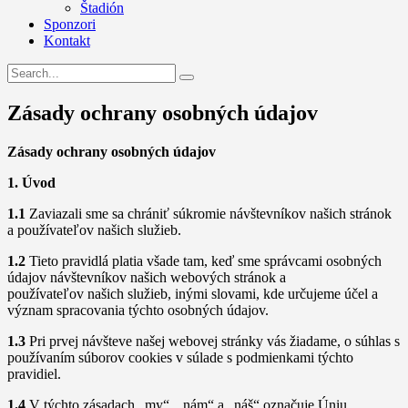
Štadión
Sponzori
Kontakt
Zásady ochrany osobných údajov
Zásady ochrany osobných údajov
1. Úvod
1.1
Zaviazali sme sa chrániť súkromie návštevníkov našich stránok
a používateľov našich služieb.
1.2
Tieto pravidlá platia všade tam, keď sme správcami osobných
údajov návštevníkov našich webových stránok a
používateľov našich služieb, inými slovami, kde určujeme účel a
význam spracovania týchto osobných údajov.
1.3
Pri prvej návšteve našej webovej stránky vás žiadame, o súhlas s
používaním súborov cookies v súlade s podmienkami týchto
pravidiel.
1.4
V týchto zásadach „my“, „nám“ a „náš“ označuje Úniu