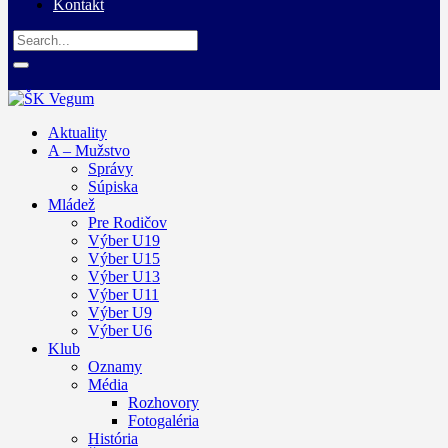
Kontakt
Aktuality
A – Mužstvo
Správy
Súpiska
Mládež
Pre Rodičov
Výber U19
Výber U15
Výber U13
Výber U11
Výber U9
Výber U6
Klub
Oznamy
Média
Rozhovory
Fotogaléria
História