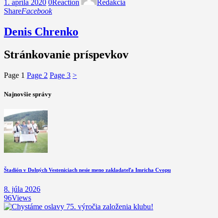
1. apríla 2020
0
Reaction
Redakcia
Share
Facebook
Denis Chrenko
Stránkovanie príspevkov
Page
1
Page
2
Page
3
>
Najnovšie správy
Štadión v Dolných Vesteniciach nesie meno zakladateľa Imricha Cvopu
8. júla 2026
96
Views