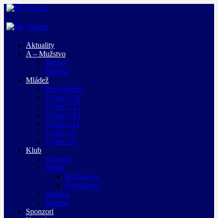
Aktuality
A – Mužstvo
Správy
Súpiska
Mládež
Pre Rodičov
Výber U19
Výber U15
Výber U13
Výber U11
Výber U9
Výber U6
Klub
Oznamy
Média
Rozhovory
Fotogaléria
História
Štadión
Sponzori