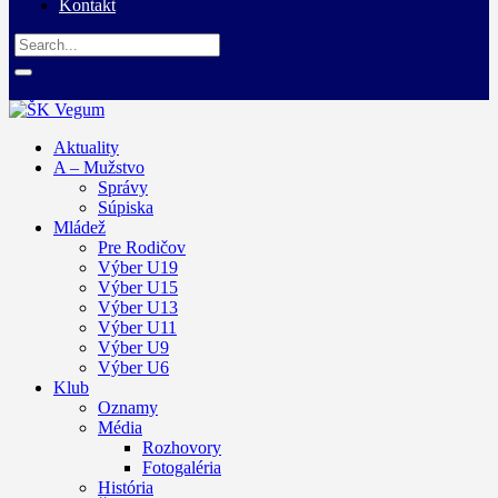
Kontakt
Aktuality
A – Mužstvo
Správy
Súpiska
Mládež
Pre Rodičov
Výber U19
Výber U15
Výber U13
Výber U11
Výber U9
Výber U6
Klub
Oznamy
Média
Rozhovory
Fotogaléria
História