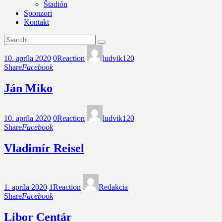
Štadión
Sponzori
Kontakt
10. apríla 2020
0
Reaction
ludvik120
Share
Facebook
Ján Miko
10. apríla 2020
0
Reaction
ludvik120
Share
Facebook
Vladimír Reisel
1. apríla 2020
1
Reaction
Redakcia
Share
Facebook
Libor Centár