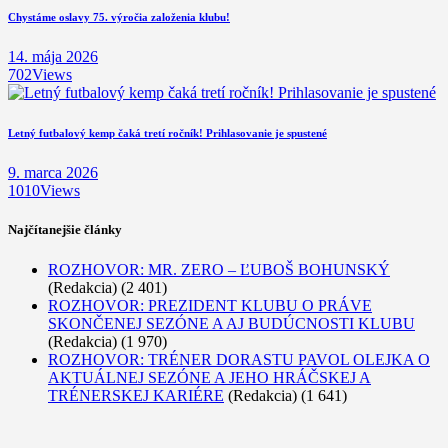
Chystáme oslavy 75. výročia založenia klubu!
14. mája 2026
702
Views
Letný futbalový kemp čaká tretí ročník! Prihlasovanie je spustené
9. marca 2026
1010
Views
Najčítanejšie články
ROZHOVOR: MR. ZERO – ĽUBOŠ BOHUNSKÝ
(Redakcia)
(2 401)
ROZHOVOR: PREZIDENT KLUBU O PRÁVE
SKONČENEJ SEZÓNE A AJ BUDÚCNOSTI KLUBU
(Redakcia)
(1 970)
ROZHOVOR: TRÉNER DORASTU PAVOL OLEJKA O
AKTUÁLNEJ SEZÓNE A JEHO HRÁČSKEJ A
TRÉNERSKEJ KARIÉRE
(Redakcia)
(1 641)