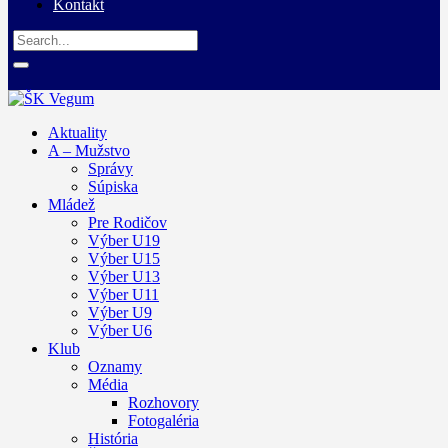
Kontakt
Aktuality
A – Mužstvo
Správy
Súpiska
Mládež
Pre Rodičov
Výber U19
Výber U15
Výber U13
Výber U11
Výber U9
Výber U6
Klub
Oznamy
Média
Rozhovory
Fotogaléria
História