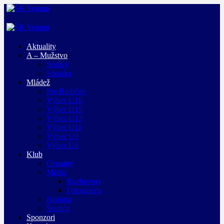
Aktuality
A – Mužstvo
Správy
Súpiska
Mládež
Pre Rodičov
Výber U19
Výber U15
Výber U13
Výber U11
Výber U9
Výber U6
Klub
Oznamy
Média
Rozhovory
Fotogaléria
História
Štadión
Sponzori