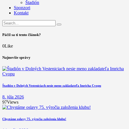
Štadión
Sponzori
Kontakt
Páčil sa ti tento článok?
0
Like
Najnovšie správy
Štadión v Dolných Vesteniciach nesie meno zakladateľa Imricha Cvopu
8. júla 2026
97
Views
Chystáme oslavy 75. výročia založenia klubu!