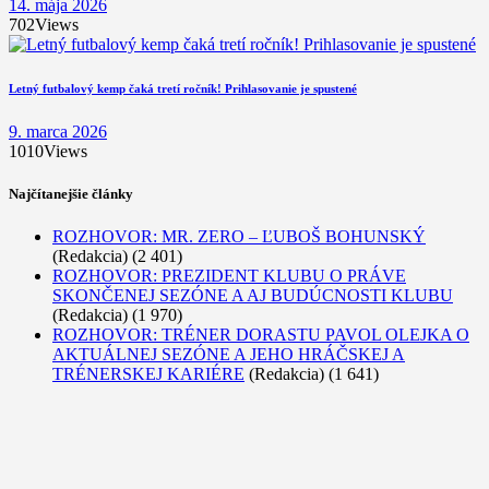
14. mája 2026
702
Views
Letný futbalový kemp čaká tretí ročník! Prihlasovanie je spustené
9. marca 2026
1010
Views
Najčítanejšie články
ROZHOVOR: MR. ZERO – ĽUBOŠ BOHUNSKÝ
(Redakcia)
(2 401)
ROZHOVOR: PREZIDENT KLUBU O PRÁVE
SKONČENEJ SEZÓNE A AJ BUDÚCNOSTI KLUBU
(Redakcia)
(1 970)
ROZHOVOR: TRÉNER DORASTU PAVOL OLEJKA O
AKTUÁLNEJ SEZÓNE A JEHO HRÁČSKEJ A
TRÉNERSKEJ KARIÉRE
(Redakcia)
(1 641)