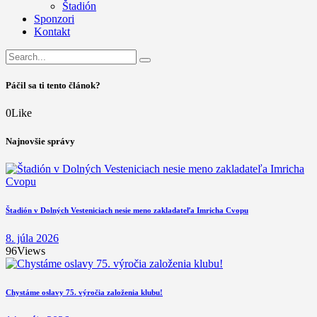
Štadión
Sponzori
Kontakt
Páčil sa ti tento článok?
0
Like
Najnovšie správy
Štadión v Dolných Vesteniciach nesie meno zakladateľa Imricha Cvopu
8. júla 2026
96
Views
Chystáme oslavy 75. výročia založenia klubu!