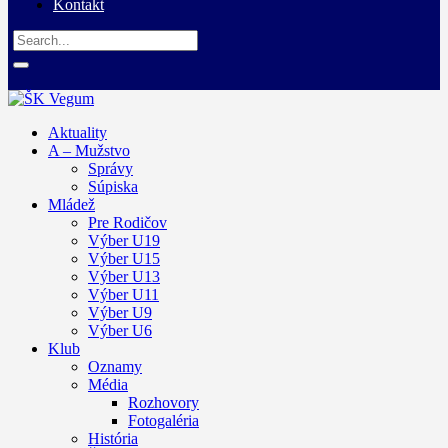
Kontakt
Aktuality
A – Mužstvo
Správy
Súpiska
Mládež
Pre Rodičov
Výber U19
Výber U15
Výber U13
Výber U11
Výber U9
Výber U6
Klub
Oznamy
Média
Rozhovory
Fotogaléria
História