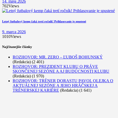
14. mája 2026
702
Views
Letný futbalový kemp čaká tretí ročník! Prihlasovanie je spustené
9. marca 2026
1010
Views
Najčítanejšie články
ROZHOVOR: MR. ZERO – ĽUBOŠ BOHUNSKÝ
(Redakcia)
(2 401)
ROZHOVOR: PREZIDENT KLUBU O PRÁVE
SKONČENEJ SEZÓNE A AJ BUDÚCNOSTI KLUBU
(Redakcia)
(1 970)
ROZHOVOR: TRÉNER DORASTU PAVOL OLEJKA O
AKTUÁLNEJ SEZÓNE A JEHO HRÁČSKEJ A
TRÉNERSKEJ KARIÉRE
(Redakcia)
(1 641)