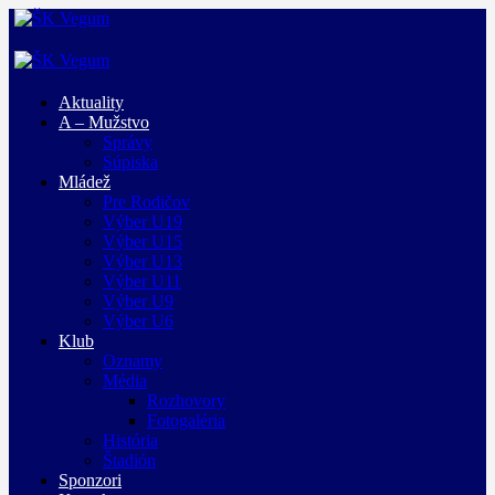
Aktuality
A – Mužstvo
Správy
Súpiska
Mládež
Pre Rodičov
Výber U19
Výber U15
Výber U13
Výber U11
Výber U9
Výber U6
Klub
Oznamy
Média
Rozhovory
Fotogaléria
História
Štadión
Sponzori