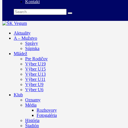
Kontakt
Aktuality
A – Mužstvo
Správy
Súpiska
Mládež
Pre Rodičov
Výber U19
Výber U15
Výber U13
Výber U11
Výber U9
Výber U6
Klub
Oznamy
Média
Rozhovory
Fotogaléria
História
Štadión