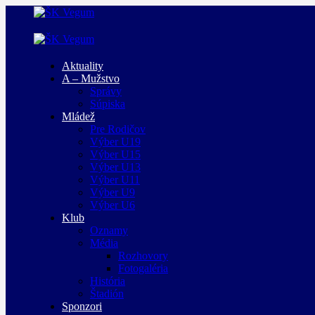
Aktuality
A – Mužstvo
Správy
Súpiska
Mládež
Pre Rodičov
Výber U19
Výber U15
Výber U13
Výber U11
Výber U9
Výber U6
Klub
Oznamy
Média
Rozhovory
Fotogaléria
História
Štadión
Sponzori