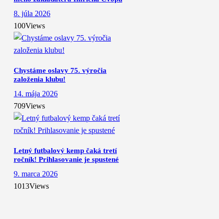
8. júla 2026
100
Views
Chystáme oslavy 75. výročia
založenia klubu!
14. mája 2026
709
Views
Letný futbalový kemp čaká tretí
ročník! Prihlasovanie je spustené
9. marca 2026
1013
Views