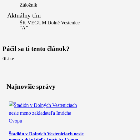
Záložník
Aktuálny tím
ŠK VEGUM Dolné Vestenice
“A”
Páčil sa ti tento článok?
0
Like
Najnovšie správy
Štadión v Dolných Vesteniciach nesie
meno zakladateľa Imricha Cvopu