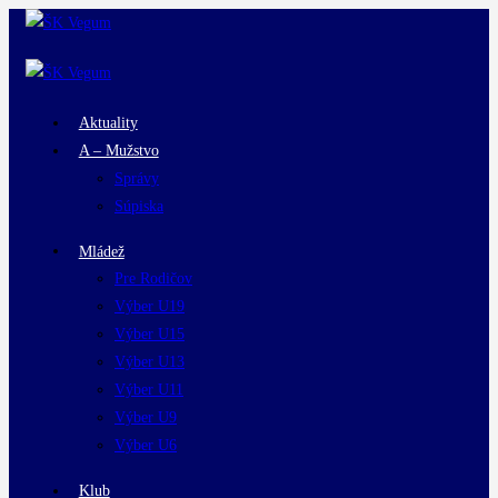
Aktuality
A – Mužstvo
Správy
Súpiska
Mládež
Pre Rodičov
Výber U19
Výber U15
Výber U13
Výber U11
Výber U9
Výber U6
Klub