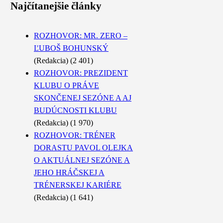
Najčítanejšie články
ROZHOVOR: MR. ZERO –
ĽUBOŠ BOHUNSKÝ
(Redakcia)
(2 401)
ROZHOVOR: PREZIDENT
KLUBU O PRÁVE
SKONČENEJ SEZÓNE A AJ
BUDÚCNOSTI KLUBU
(Redakcia)
(1 970)
ROZHOVOR: TRÉNER
DORASTU PAVOL OLEJKA
O AKTUÁLNEJ SEZÓNE A
JEHO HRÁČSKEJ A
TRÉNERSKEJ KARIÉRE
(Redakcia)
(1 641)