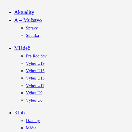
Aktuality
A – Mužstvo
Správy
Súpiska
Mládež
Pre Rodičov
Výber U19
Výber U15
Výber U13
Výber U11
Výber U9
Výber U6
Klub
Oznamy
Média