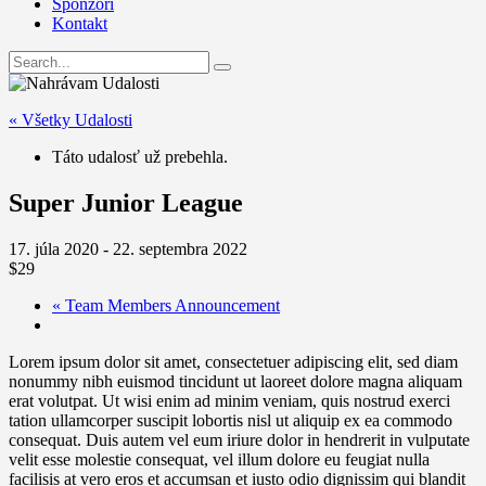
Sponzori
Kontakt
« Všetky Udalosti
Táto udalosť už prebehla.
Super Junior League
17. júla 2020
-
22. septembra 2022
$29
«
Team Members Announcement
Lorem ipsum dolor sit amet, consectetuer adipiscing elit, sed diam
nonummy nibh euismod tincidunt ut laoreet dolore magna aliquam
erat volutpat. Ut wisi enim ad minim veniam, quis nostrud exerci
tation ullamcorper suscipit lobortis nisl ut aliquip ex ea commodo
consequat. Duis autem vel eum iriure dolor in hendrerit in vulputate
velit esse molestie consequat, vel illum dolore eu feugiat nulla
facilisis at vero eros et accumsan et iusto odio dignissim qui blandit