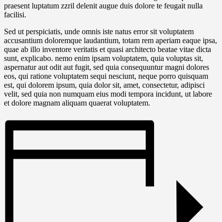
praesent luptatum zzril delenit augue duis dolore te feugait nulla
facilisi.
Sed ut perspiciatis, unde omnis iste natus error sit voluptatem
accusantium doloremque laudantium, totam rem aperiam eaque ipsa,
quae ab illo inventore veritatis et quasi architecto beatae vitae dicta
sunt, explicabo. nemo enim ipsam voluptatem, quia voluptas sit,
aspernatur aut odit aut fugit, sed quia consequuntur magni dolores
eos, qui ratione voluptatem sequi nesciunt, neque porro quisquam
est, qui dolorem ipsum, quia dolor sit, amet, consectetur, adipisci
velit, sed quia non numquam eius modi tempora incidunt, ut labore
et dolore magnam aliquam quaerat voluptatem.