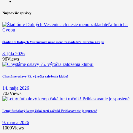
Najnovšie správy
Štadión v Dolných Vesteniciach nesie meno zakladateľa Imricha Cvopu
8. júla 2026
96
Views
Chystáme oslavy 75. výročia založenia klubu!
14. mája 2026
702
Views
Letný futbalový kemp čaká tretí ročník! Prihlasovanie je spustené
9. marca 2026
1009
Views