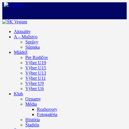
Aktuality
A – Mužstvo
Správy
Súpiska
Mládež
Pre Rodičov
Výber U19
Výber U15
Výber U13
Výber U11
Výber U9
Výber U6
Klub
Oznamy
Média
Rozhovory
Fotogaléria
História
Štadión