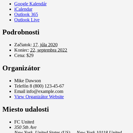
Google Kalendár
iCalendar
Outlook 365
Outlook Live
Podrobnosti
Začiatok:
17. júla 2020
Koniec:
22. septembra 2022
Cena:
$29
Organizátor
Mike Dawson
Telefón
8 (800) 123-45-67
Email
info@example.com
View Organizátor Website
Miesto udalosti
FC United
350 5th Ave
New York
,
United States (US) — New York
10118
United